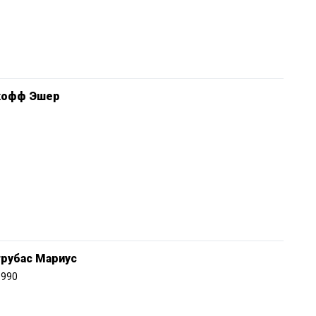
кофф Эшер
трубас Мариус
1990