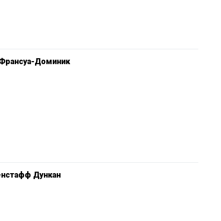
 Франсуа-Доминик
енстафф Дункан