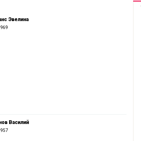
анс Эвелина
1969
нов Василий
1957