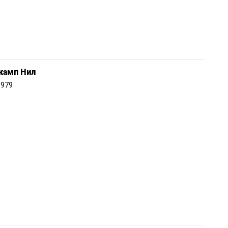
камп Нил
1979