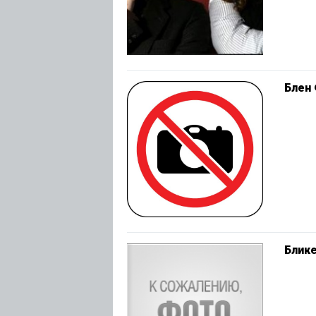
Блен
Блик