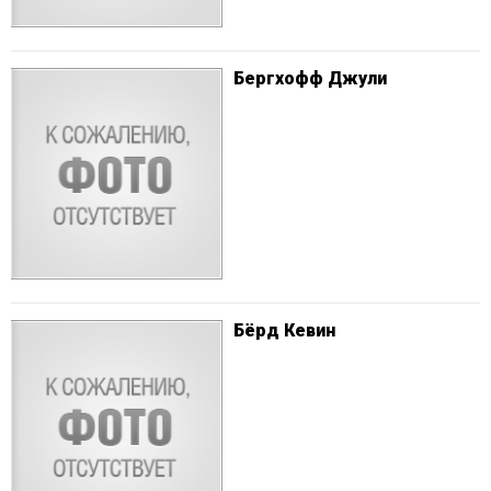
Бергхофф Джули
Бёрд Кевин