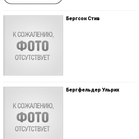
Бергсон Стив
Бергфельдер Ульрих