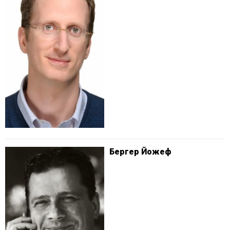
Бергер Йожеф