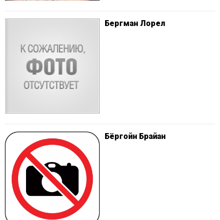
Бергман Лорел
Бёргойн Брайан