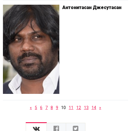
Антонитасан Джесутасан
«
5
6
7
8
9
10
11
12
13
14
»