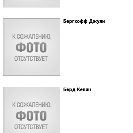
Бергхофф Джули
Бёрд Кевин