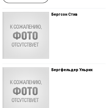
Бергсон Стив
Бергфельдер Ульрих