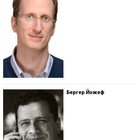
Бергер Йожеф