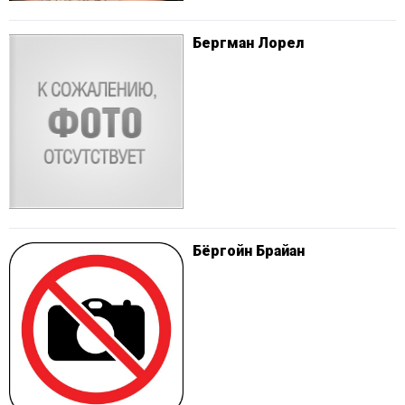
Бергман Лорел
Бёргойн Брайан