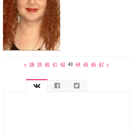
«
38
39
40
41
42
43
44
45
46
47
»