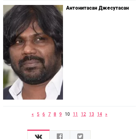
Антонитасан Джесутасан
«
5
6
7
8
9
10
11
12
13
14
»