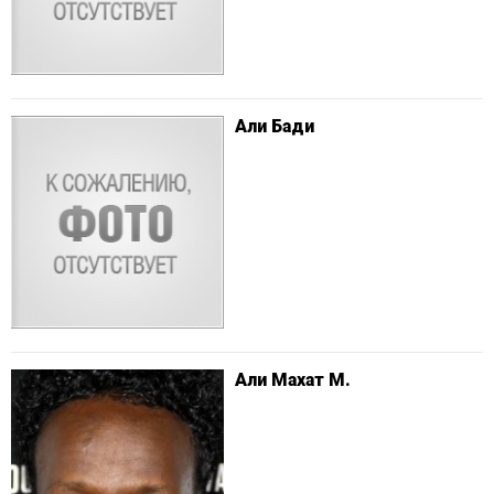
Али Бади
Али Махат М.