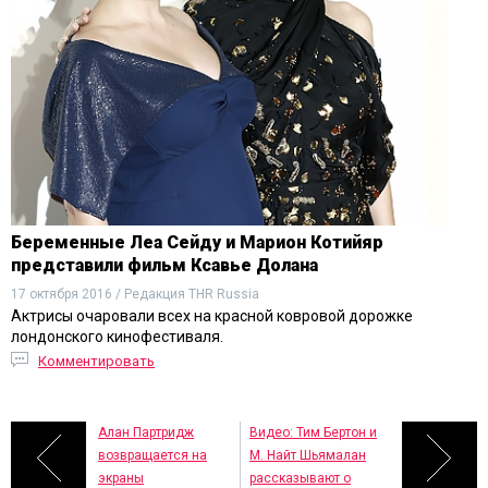
Беременные Леа Сейду и Марион Котийяр
представили фильм Ксавье Долана
17 октября 2016 / Редакция THR Russia
Актрисы очаровали всех на красной ковровой дорожке
лондонского кинофестиваля.
Комментировать
Алан Партридж
Видео: Тим Бертон и
возвращается на
М. Найт Шьямалан
экраны
рассказывают о