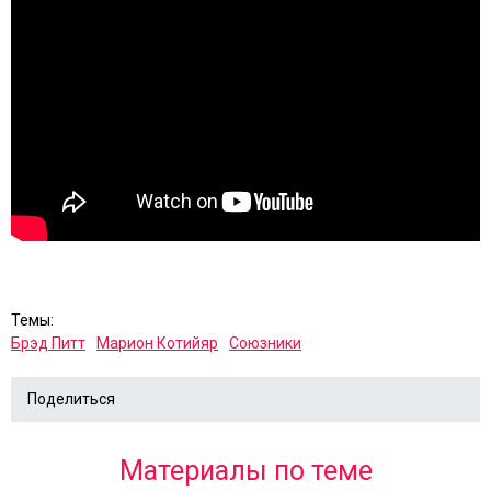
Темы:
Брэд Питт
Марион Котийяр
Союзники
Поделиться
Материалы по теме