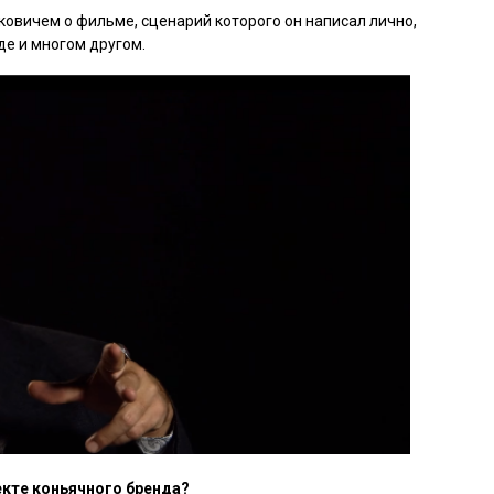
лковичем о фильме, сценарий которого он написал лично,
де и многом другом.
екте коньячного бренда?