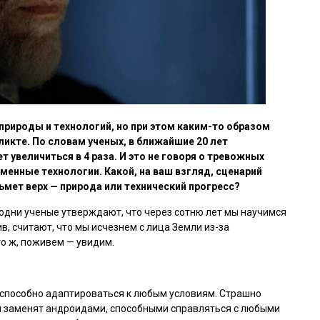
природы и технологий, но при этом каким-то образом
икте. По словам ученых, в ближайшие 20 лет
 увеличиться в 4 раза. И это не говоря о тревожных
менные технологии. Какой, на ваш взгляд, сценарий
ьмет верх — природа или технический прогресс?
 одни ученые утверждают, что через сотню лет мы научимся
в, считают, что мы исчезнем с лица Земли из-за
о ж, поживем — увидим.
 способно адаптироваться к любым условиям. Страшно
ей заменят андроидами, способными справляться с любыми