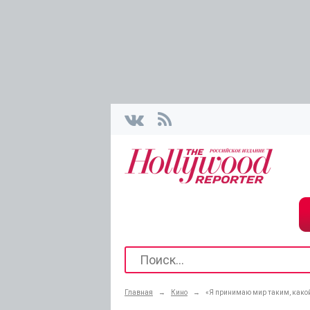
Главная
→
Кино
→
«Я принимаю мир таким, какой 