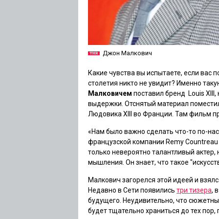
Джон Малкович
Какие чувства вы испытаете, если вас 
столетия никто не увидит? Именно так
Малковичем
поставил бренд Louis XIII
выдержки. Отснятый материал поместил
Людовика XIII во Франции. Там фильм пр
«Нам было важно сделать что-то по-на
французской компании Remy Countrea
только невероятно талантливый актер,
мышления. Он знает, что такое "искусст
Малкович загорелся этой идеей и взял
Недавно в Сети появились
три тизера
, 
будущего. Неудивительно, что сюжетны
будет тщательно храниться до тех пор, 