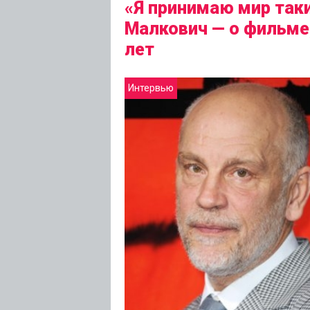
«Я принимаю мир таки
Малкович — о фильме
лет
Интервью