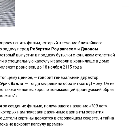
попросят снять фильм, который в течение ближайшего
ую задачу перед
Робертом Родригесом
и
Джоном
, который выпустил в продажу бутылки с коньяком столетней
и в специальную капсулу и заперли в хранилище в доме
олежит ровно век, до 18 ноября 2115 года.
стоящему ценное, — говорит генеральный директор
u
Эрик Валла
. — Тогда мы решили обратиться к Джону. Он не
 но также человек, хорошо понимающий французский образ
во жить"».
ся за создание фильма, получившего название
«100 лет»
.
в которых нам показали различные варианты развития
е детали картины держатся в строжайшем секрете, и тайна
пока не вскроют капсулу времени.