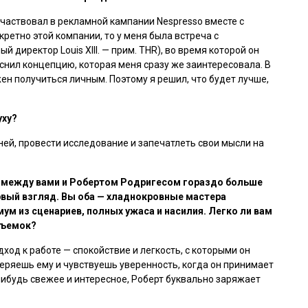
участвовал в рекламной кампании Nespresso вместе с
кретно этой компании, то у меня была встреча с
ый директор Louis XIII. — прим. THR), во время которой он
яснил концепцию, которая меня сразу же заинтересовала. В
ен получиться личным. Поэтому я решил, что будет лучше,
уху?
ней, провести исследование и запечатлеть свои мысли на
, между вами и Робертом Родригесом гораздо больше
рвый взгляд. Вы оба — хладнокровные мастера
м из сценариев, полных ужаса и насилия. Легко ли вам
съемок?
ход к работе — спокойствие и легкость, с которыми он
еряешь ему и чувствуешь уверенность, когда он принимает
нибудь свежее и интересное, Роберт буквально заряжает