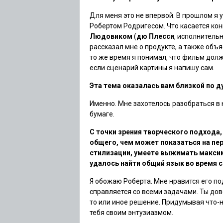
Для меня это не впервой. В прошлом я 
Робертом Родригесом. Что касается кон
Людовиком
(
дю Плесси
, исполнительн
рассказал мне о продукте, а также объ
то же время я понимал, что фильм долж
если сценарий картины я напишу сам.
Эта тема оказалась вам близкой по д
Именно. Мне захотелось разобраться в 
бумаге.
С точки зрения творческого подхода
общего, чем может показаться на пе
стилизации, умеете выжимать максиму
удалось найти общий язык во время 
Я обожаю Роберта. Мне нравится его под
справляется со всеми задачами. Ты дов
то или иное решение. Придумывая что-
тебя своим энтузиазмом.