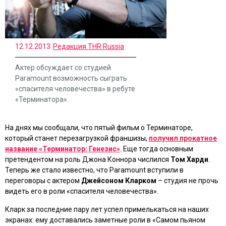
12.12.2013
Редакция THR Russia
Актер обсуждает со студией
Paramount возможность сыграть
«спасителя человечества» в ребуте
«Терминатора».
На днях мы сообщали, что пятый фильм о Терминаторе,
который станет перезагрузкой франшизы,
получил прокатное
название «Терминатор: Генезис»
. Еще тогда основным
претендентом на роль Джона Коннора числился
Том Харди
.
Теперь же стало известно, что Paramount вступили в
переговоры с актером
Джейсоном Кларком
– студия не прочь
видеть его в роли «спасителя человечества».
Кларк за последние пару лет успел примелькаться на наших
экранах: ему доставались заметные роли в
«Самом пьяном