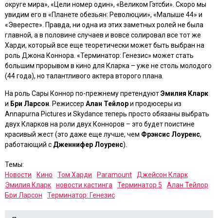
округе мира», «Цели номер один», «Великом Гэтсби»
. Скоро мы
увидим его в
«Планете обезьян: Революции», «Малыше 44»
и
«Эвересте»
. Правда, ни одна из этих заметных ролей не была
главной, а в половине случаев и вовсе солировал все тот же
Харди, который все еще теоретически может быть выбран на
роль Джона Коннора.
«Терминатор: Генезис»
может стать
большим прорывом в кино для Кларка – уже не столь молодого
(44 года), но талантливого актера второго плана.
На роль Сары Коннор по-прежнему претендуют
Эмилия Кларк
и
Бри Ларсон
. Режиссер
Алан Тейлор
и продюсеры из
Annapurna Pictures и Skydance теперь просто обязаны выбрать
двух Кларков на роли двух Конноров – это будет поистине
красивый жест (это даже еще лучше, чем
Фрэнсис Лоуренс
,
работающий с
Дженнифер Лоуренс
).
Темы:
Новости
Кино
Том Харди
Paramount
Джейсон Кларк
Эмилия Кларк
новости кастинга
Терминатор 5
Алан Тейлор
Бри Ларсон
Терминатор: Генезис