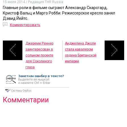
15 июля 2014 / Редакция THR Russia
Главные роли в фильме сыграют Александр Скарсгард,
Кристоф Вальц и Марго Робби. Режиссерское кресло занял
Дэвид Йейтс.
Комментировать
Джереми Реннер
Анджелина Джоли
заинтересован в
стала кавалером
сольном проекте
ордена Британской
для Соколиного
империи
глаза
Комментарии