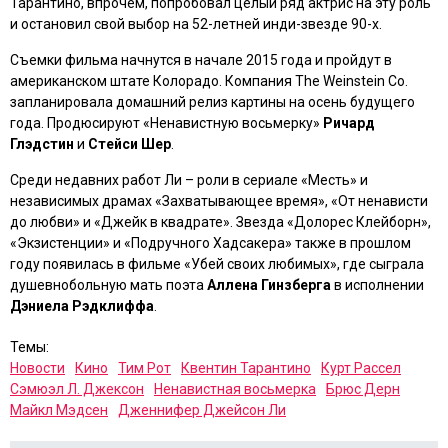
Тарантино, впрочем, попробовал целый ряд актрис на эту роль
и остановил свой выбор на 52-летней инди-звезде 90-х.
Съемки фильма начнутся в начале 2015 года и пройдут в
американском штате Колорадо. Компания The Weinstein Co.
запланировала домашний релиз картины на осень будущего
года. Продюсируют «Ненавистную восьмерку»
Ричард
Глэдстин
и
Стейси Шер
.
Среди недавних работ Ли – роли в сериале
«Месть»
и
независимых драмах
«Захватывающее время», «От ненависти
до любви»
и
«Джейк в квадрате»
. Звезда
«Долорес Клейборн»,
«Экзистенции»
и
«Подручного Хадсакера»
также в прошлом
году появилась в фильме
«Убей своих любимых»,
где сыграла
душевнобольную мать поэта
Аллена Гинзберга
в исполнении
Дэниела Рэдклиффа
.
Темы:
Новости
Кино
Тим Рот
Квентин Тарантино
Курт Рассел
Сэмюэл Л. Джексон
Ненавистная восьмерка
Брюс Дерн
Майкл Мэдсен
Дженнифер Джейсон Ли