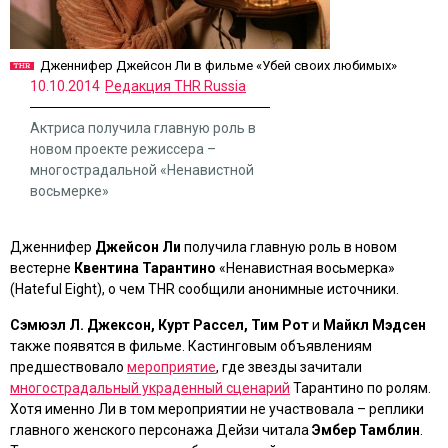
Дженнифер Джейсон Ли в фильме «Убей своих любимых»
10.10.2014
Редакция THR Russia
Актриса получила главную роль в
новом проекте режиссера –
многострадальной «Ненавистной
восьмерке»
Дженнифер
Джейсон Ли
получила главную роль в новом
вестерне
Квентина Тарантино
«Ненавистная восьмерка»
(Hateful Eight)
, о чем THR сообщили анонимные источники.
Сэмюэл Л. Джексон, Курт Рассел, Тим Рот
и
Майкл Мэдсен
также появятся в фильме. Кастинговым объявлениям
предшествовало
мероприятие
, где звезды зачитали
многострадальный украденный сценарий
Тарантино по ролям.
Хотя именно Ли в том мероприятии не участвовала – реплики
главного женского персонажа Дейзи читала
Эмбер Тамблин
.