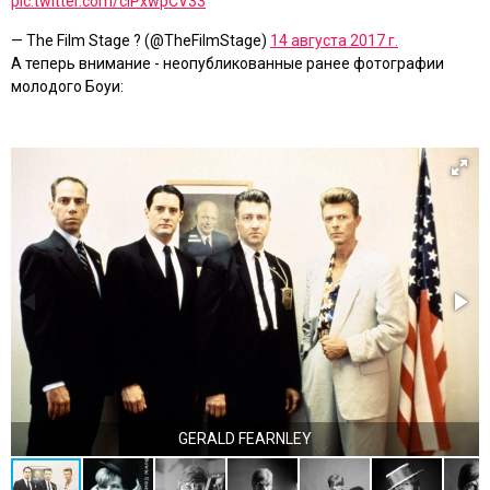
pic.twitter.com/cIPxwpCV33
— The Film Stage ? (@TheFilmStage)
14 августа 2017 г.
А теперь внимание - неопубликованные ранее фотографии
молодого Боуи:
GERALD FEARNLEY