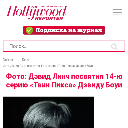
Главная
→
Кино
→
Фото: Дэвид Линч посвятил 14-ю серию «Твин Пикса» Дэвиду Боуи
Фото: Дэвид Линч посвятил 14-ю
серию «Твин Пикса» Дэвиду Боуи