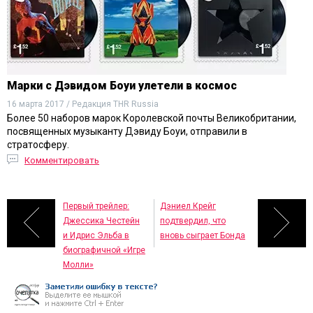
Марки с Дэвидом Боуи улетели в космос
16 марта 2017 / Редакция THR Russia
Более 50 наборов марок Королевской почты Великобритании,
посвященных музыканту Дэвиду Боуи, отправили в
стратосферу.
Комментировать
Первый трейлер:
Дэниел Крейг
Джессика Честейн
подтвердил, что
и Идрис Эльба в
вновь сыграет Бонда
биографичной «Игре
Молли»