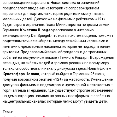
сопровождении взрослого. Новая система ограничений
предполагает введение категории «с сопровождением
взрослого» для картин, на которые родители смогут взять
маленьких детей. Допуск же на фильмы с рейтингом «12+»
будет строго ограничен. Глава Министерства по делам семьи
Германии
Кристина Шредер
рассказала в интервью
еженедельнику
Der Spiegel
, что новая система оценок поможет
родителям точнее выбирать между семейными картинами и
лентами с чрезмерным насилием, которые не подходят юным
зрителям. Предлагаемый закон обсуждался и до трагичных
событий на полуночном показе
«Темного Рыцаря: Возрождения
легенды»
, но гибель людей и громкая реакция по всему миру
только способствовали накалу дискуссии здесь. Новый фильм
Кристофера Нолана
, который выйдет в Германии 26 июня,
получил возрастной рейтинг «12+» за жестокость. Уменьшение
доступа к фильмам и видеоиграм с чрезмерной жестокостью –
горячая тема в Германии, где существуют строгие ограничения
на демонстрацию насилия на разных платформах – особенно
на центральных каналах, которые легко могут увидеть дети.
Темы: