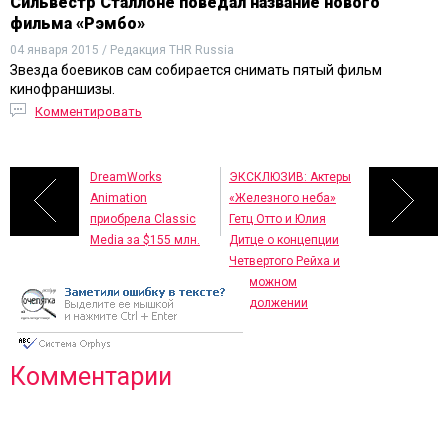
Сильвестр Сталлоне поведал название нового
фильма «Рэмбо»
04 января 2015 / Редакция THR Russia
Звезда боевиков сам собирается снимать пятый фильм
кинофраншизы.
Комментировать
DreamWorks
ЭКСКЛЮЗИВ: Актеры
Animation
«Железного неба»
приобрела Classic
Гетц Отто и Юлия
Media за $155 млн.
Дитце о концепции
Четвертого Рейха и
возможном
продолжении
Комментарии