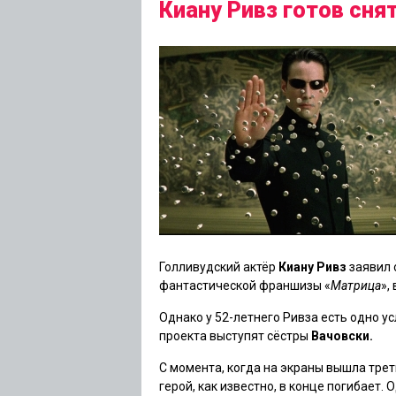
Киану Ривз готов сня
Голливудский актёр
Киану Ривз
заявил 
фантастической франшизы «
Матрица
»,
Однако у 52-летнего Ривза есть одно ус
проекта выступят сёстры
Вачовски.
С момента, когда на экраны вышла треть
герой, как известно, в конце погибает. 