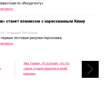
известная по «Инсургенту».
тировать
к» станет комиксом с нарисованным Киану
016 / Редакция THR Russia
 первые тестовые рисунки персонажа.
тировать
Ума Турман: «Я осознаю, что это
»
самое худшее решение в моей
карьере»