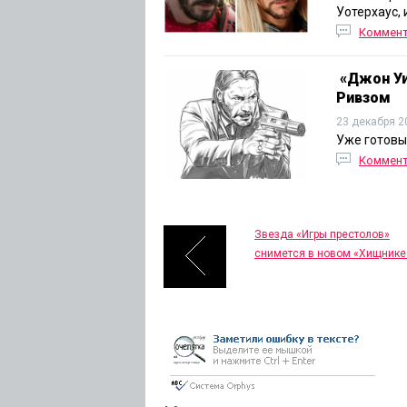
Уотерхаус, 
Коммен
«Джон Уи
Ривзом
23 декабря 2
Уже готовы
Коммен
Звезда «Игры престолов»
снимется в новом «Хищнике