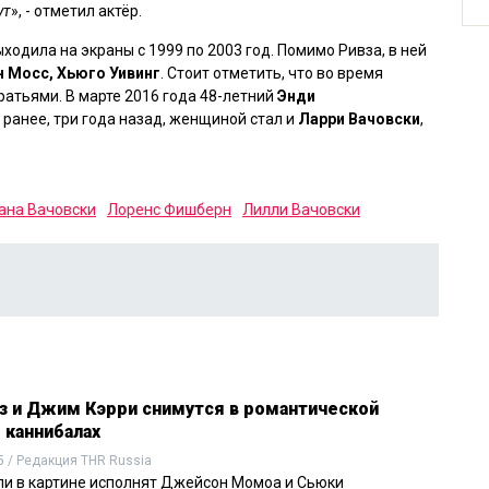
ут
», - отметил актёр.
одила на экраны с 1999 по 2003 год. Помимо Ривза, в ней
н Мосс, Хьюго Уивинг
. Стоит отметить, что во время
ратьями. В марте 2016 года 48-летний
Энди
 ранее, три года назад, женщиной стал и
Ларри Вачовски
,
ана Вачовски
Лоренс Фишберн
Лилли Вачовски
вз и Джим Кэрри снимутся в романтической
 каннибалах
5 / Редакция THR Russia
ли в картине исполнят Джейсон Момоа и Сьюки