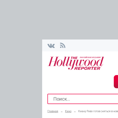
Главная
→
Кино
→
Киану Ривз готов сняться в но