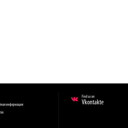
Find us on
Vkontakte
ктная информация
ска