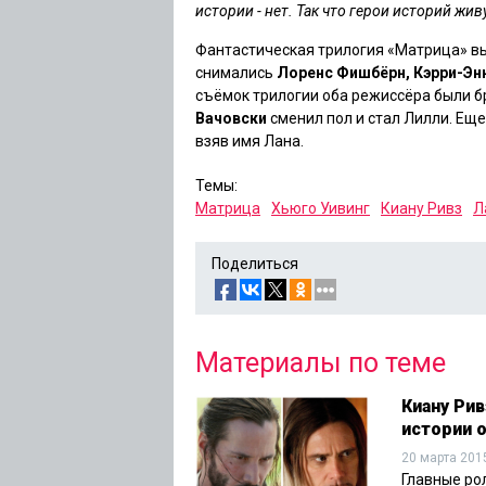
истории - нет. Так что герои историй жив
Фантастическая трилогия «Матрица» вых
снимались
Лоренс Фишбёрн, Кэрри-Эн
съёмок трилогии оба режиссёра были б
Вачовски
сменил пол и стал Лилли. Еще
взяв имя Лана.
Темы:
Матрица
Хьюго Уивинг
Киану Ривз
Л
Поделиться
Материалы по теме
Киану Ри
истории о
20 марта 201
Главные ро