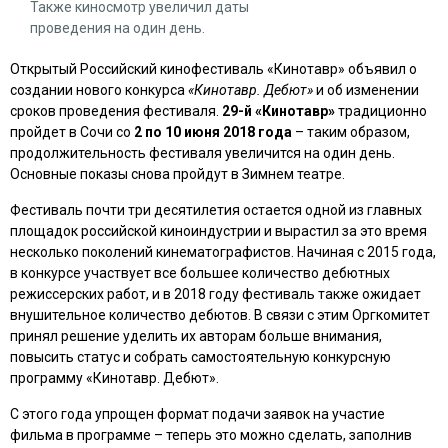
Также киносмотр увеличил даты
проведения на один день.
Открытый Российский кинофестиваль «Кинотавр» объявил о
создании нового конкурса
«Кинотавр. Дебют»
и об изменении
сроков проведения фестиваля.
29-й «Кинотавр»
традиционно
пройдет в Сочи со
2 по 10 июня 2018 года
– таким образом,
продолжительность фестиваля увеличится на один день.
Основные показы снова пройдут в Зимнем театре.
Фестиваль почти три десятилетия остается одной из главных
площадок российской киноиндустрии и вырастил за это время
несколько поколений кинематографистов. Начиная с 2015 года,
в конкурсе участвует все большее количество дебютных
режиссерских работ, и в 2018 году фестиваль также ожидает
внушительное количество дебютов. В связи с этим Оргкомитет
принял решение уделить их авторам больше внимания,
повысить статус и собрать самостоятельную конкурсную
программу «Кинотавр. Дебют».
С этого года упрощен формат подачи заявок на участие
фильма в программе – теперь это можно сделать, заполнив