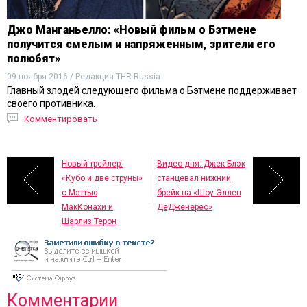
Джо Манганьелло: «Новый фильм о Бэтмене
получится смелым и напряженным, зрители его
полюбят»
09 ноября 2016 / Редакция THR Russia
Главный злодей следующего фильма о Бэтмене поддерживает
своего противника.
Комментировать
Новый трейлер:
Видео дня: Джек Блэк
«Кубо и две струны»
станцевал нижний
с Мэттью
брейк на «Шоу Эллен
МакКонахи и
ДеДженерес»
Шарлиз Терон
Комментарии