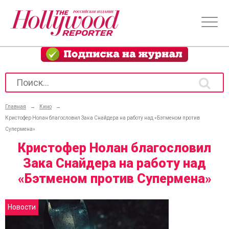
Главная
→
Кино
→
Кристофер Нолан благословил Зака Снайдера на работу над «Бэтменом против
Супермена»
Кристофер Нолан благословил
Зака Снайдера на работу над
«Бэтменом против Супермена»
Новости