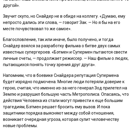
другой».
Звучит скупо, но Снайдер не в обиде на коллегу. «Думаю, ему
непросто дались эти слова, — говорит Зак. — Но я бы на его
месте почувствовал то же самое».
Благословление, так или иначе, было получено, и тогда
Снайдер взялся за разработку фильма о битве двух самых
известных супергероев. «Бэтмен и Супермен пытаются свести
личные счеты, — продолжает режиссер. — Наш фильм о людях,
пытающихся понять точку зрения друг друга».
Напомним, что в боевике Снайдера репутация Супермена
будет изрядно подмочена. Многие люди потеряли доверие к
герою, считая, что именно из-за него генерал Зод прилетел на
Землю и разрушил большую часть Метрополиса. Опасаясь, что
действия Человека из стали могут привести к еще большим
трагедиям, Бэтмен решает бросить ему вызов. И пока
защитники порядка выясняют между собой отношения,
возникает очередная угроза, которая сулит человечеству
новые проблемы.