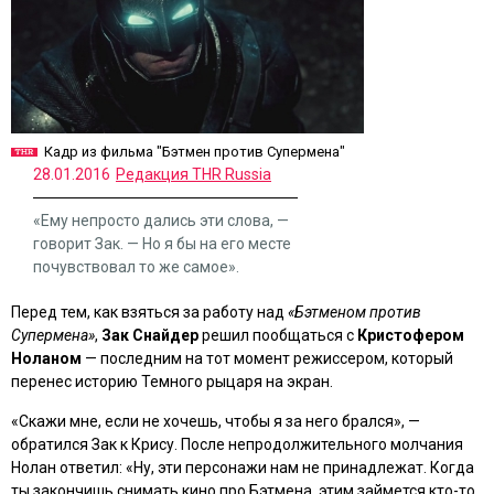
Кадр из фильма "Бэтмен против Супермена"
28.01.2016
Редакция THR Russia
«Ему непросто дались эти слова, —
говорит Зак. — Но я бы на его месте
почувствовал то же самое».
Перед тем, как взяться за работу над
«Бэтменом против
Супермена»
,
Зак Снайдер
решил пообщаться с
Кристофером
Ноланом
— последним на тот момент режиссером, который
перенес историю Темного рыцаря на экран.
«Скажи мне, если не хочешь, чтобы я за него брался», —
обратился Зак к Крису. После непродолжительного молчания
Нолан ответил: «Ну, эти персонажи нам не принадлежат. Когда
ты закончишь снимать кино про Бэтмена, этим займется кто-то