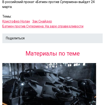
В российский прокат
«Бэтмен
против Супермена»
выйдет 24
марта.
Темы:
Кристофер Нолан
Зак Снайдер
Бэтмен против Супермена: На заре справедливости
Поделиться
Материалы по теме