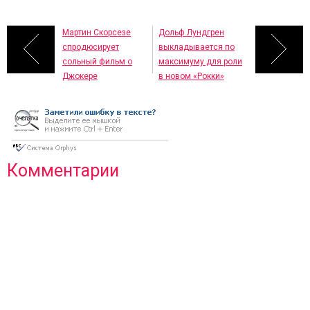
Мартин Скорсезе
Дольф Лундгрен
спродюсирует
выкладывается по
сольный фильм о
максимуму для роли
Джокере
в новом «Рокки»
Комментарии