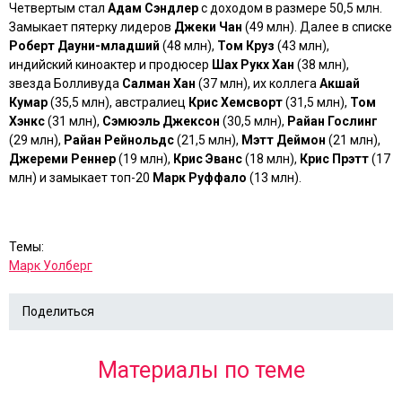
Четвертым стал
Адам Сэндлер
с доходом в размере 50,5 млн.
Замыкает пятерку лидеров
Джеки Чан
(49 млн). Далее в списке
Роберт Дауни-младший
(48 млн),
Том Круз
(43 млн),
индийский киноактер и продюсер
Шах Рукх Хан
(38 млн),
звезда Болливуда
Салман Хан
(37 млн), их коллега
Акшай
Кумар
(35,5 млн), австралиец
Крис Хемсворт
(31,5 млн),
Том
Хэнкс
(31 млн),
Сэмюэль Джексон
(30,5 млн),
Райан Гослинг
(29 млн),
Райан Рейнольдс
(21,5 млн),
Мэтт Деймон
(21 млн),
Джереми Реннер
(19 млн),
Крис Эванс
(18 млн),
Крис Прэтт
(17
млн) и замыкает топ-20
Марк Руффало
(13 млн).
Темы:
Марк Уолберг
Поделиться
Материалы по теме