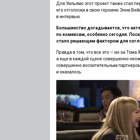
Для Уильямс этот проект также стал п
его отголоски в свою героиню Энни Вей
в интервью.
Большинство догадывается, что акт
по комиксам, особенно сегодня. Поск
стало решающим фактором для согл
Правда в том, что все это — из-за Тома
а еще в каждой сцене совершенно неож
совершенно восхитительным партнером н
и оказалось.