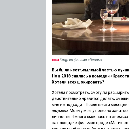
Кадр из фильма «Веном»
Вы были неотъемлемой частью лучших
Но в 2018 снялись в комедии «Красотк
Хотели всех шокировать?
Хотела посмотреть, смогу ли расширить 
действительно нравится делать, смешн
мне не подходит. После шести месяцев
шоумен»
. Моему мозгу полезно занятьс
личности. Я много смеялась на съемках
на площадке фильмов вроде «Манчестер
хорошо прийти на работу и не залить вс