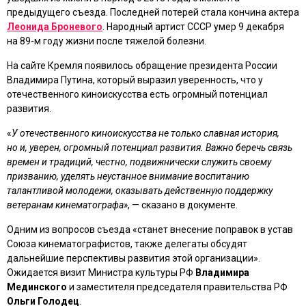
предыдущего съезда. Последней потерей стала кончина актера
Леонида Броневого
. Народный артист СССР умер 9 декабря
на 89-м году жизни после тяжелой болезни.
На сайте Кремля появилось обращение президента России
Владимира Путина, который выразил уверенность, что у
отечественного киноискусства есть огромный потенциал
развития.
«
У отечественного киноискусства не только славная история,
но и, уверен, огромный потенциал развития. Важно беречь связь
времен и традиций, честно, подвижнически служить своему
призванию, уделять неустанное внимание воспитанию
талантливой молодежи, оказывать действенную поддержку
ветеранам кинематографа»
, — сказано в документе.
Одним из вопросов съезда «станет внесение поправок в устав
Союза кинематографистов, также делегаты обсудят
дальнейшие перспективы развития этой организации».
Ожидается визит Министра культуры РФ
Владимира
Мединского
и заместителя председателя правительства РФ
Ольги Голодец
.