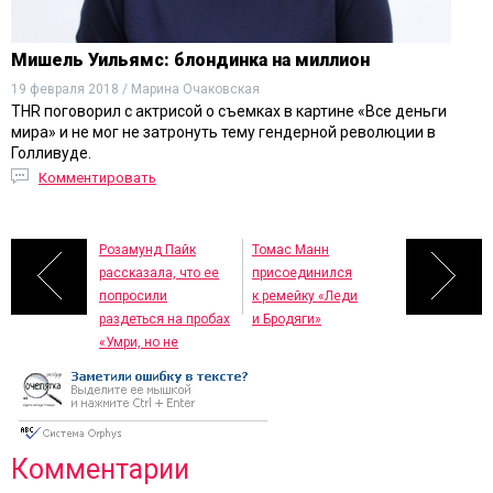
Мишель Уильямс: блондинка на миллион
19 февраля 2018 / Марина Очаковская
THR поговорил с актрисой о съемках в картине «Все деньги
мира» и не мог не затронуть тему гендерной революции в
Голливуде.
Комментировать
Розамунд Пайк
Томас Манн
рассказала, что ее
присоединился
попросили
к ремейку «Леди
раздеться на пробах
и Бродяги»
«Умри, но не
сейчас»
Комментарии