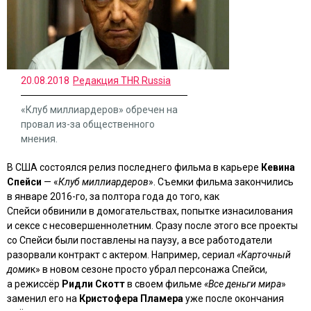
20.08.2018
Редакция THR Russia
«Клуб миллиардеров» обречен на
провал из-за общественного
мнения.
В США состоялся релиз последнего фильма в карьере
Кевина
Спейси
— «
Клуб миллиардеров
». Съемки фильма закончились
в январе 2016-го, за полтора года до того, как
Спейси обвинили в домогательствах, попытке изнасилования
и сексе с несовершеннолетним. Сразу после этого все проекты
со Спейси были поставлены на паузу, а все работодатели
разорвали контракт с актером. Например, сериал
«Карточный
доми
к» в новом сезоне просто убрал персонажа Спейси,
а режиссёр
Ридли Скотт
в своем фильме
«Все деньги мира
»
заменил его на
Кристофера Пламера
уже после окончания