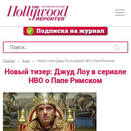
Главная
→
Кино
→
Новый тизер: Джуд Лоу в сериале HBO о Папе Римском
Новый тизер: Джуд Лоу в сериале
HBO о Папе Римском