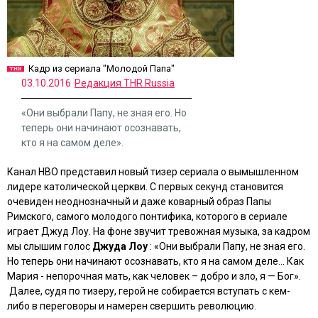
Кадр из сериала "Молодой Папа"
03.10.2016
Редакция THR Russia
«Они выбрали Папу, не зная его. Но
теперь они начинают осознавать,
кто я на самом деле».
Канал HBO представил новый тизер сериала о вымышленном
лидере католической церкви. С первых секунд становится
очевиден неоднозначный и даже коварный образ Папы
Римского, самого молодого понтифика, которого в сериале
играет Джуд Лоу. На фоне звучит тревожная музыка, за кадром
мы слышим голос
Джуда Лоу
: «Они выбрали Папу, не зная его.
Но теперь они начинают осознавать, кто я на самом деле… Как
Мария - непорочная мать, как человек – добро и зло, я — Бог».
Далее, судя по тизеру, герой не собирается вступать с кем-
либо в переговоры и намерен свершить революцию.