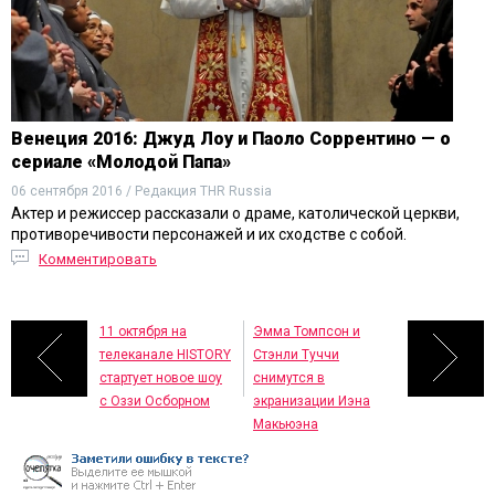
Венеция 2016: Джуд Лоу и Паоло Соррентино — о
сериале «Молодой Папа»
06 сентября 2016 / Редакция THR Russia
Актер и режиссер рассказали о драме, католической церкви,
противоречивости персонажей и их сходстве с собой.
Комментировать
11 октября на
Эмма Томпсон и
телеканале HISTORY
Стэнли Туччи
стартует новое шоу
снимутся в
с Оззи Осборном
экранизации Иэна
Макьюэна