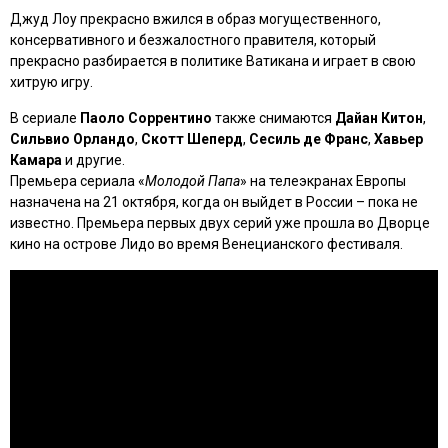
Джуд Лоу прекрасно вжился в образ могущественного,
консервативного и безжалостного правителя, который
прекрасно разбирается в политике Ватикана и играет в свою
хитрую игру.
В сериале
Паоло Соррентино
также снимаются
Дайан Китон
,
Сильвио Орландо
,
Скотт Шеперд
,
Сесиль де Франс
,
Хавьер
Камара
и другие.
Премьера сериала «
Молодой Папа
» на телеэкранах Европы
назначена на 21 октября, когда он выйдет в России – пока не
известно. Премьера первых двух серий уже прошла во Дворце
кино на острове Лидо во время Венецианского фестиваля.