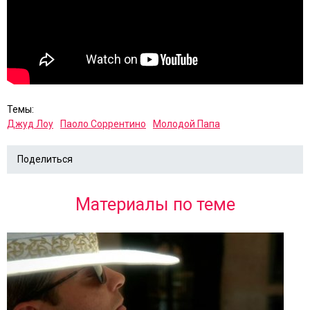
Темы:
Джуд Лоу
Паоло Соррентино
Молодой Папа
Поделиться
Материалы по теме