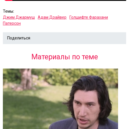
Темы:
Джим Джармуш
Адам Драйвер
Голшифте Фарахани
Патерсон
Поделиться
Материалы по теме