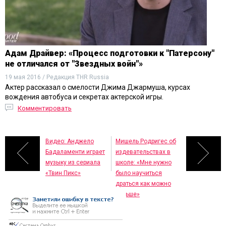
Адам Драйвер: «Процесс подготовки к "Патерсону"
не отличался от "Звездных войн"»
19 мая 2016 / Редакция THR Russia
Актер рассказал о смелости Джима Джармуша, курсах
вождения автобуса и секретах актерской игры.
Комментировать
Видео: Анджело
Мишель Родригес об
Бадаламенти играет
издевательствах в
музыку из сериала
школе: «Мне нужно
«Твин Пикс»
было научиться
драться как можно
раньше»