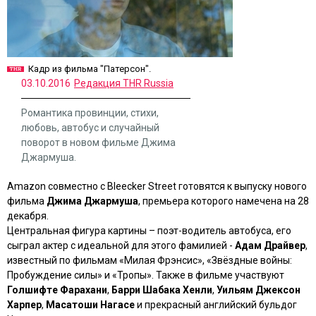
Кадр из фильма "Патерсон".
03.10.2016
Редакция THR Russia
Романтика провинции, стихи,
любовь, автобус и случайный
поворот в новом фильме Джима
Джармуша.
Amazon совместно с Bleecker Street готовятся к выпуску нового
фильма
Джима Джармуша
, премьера которого намечена на 28
декабря.
Центральная фигура картины – поэт-водитель автобуса, его
сыграл актер с идеальной для этого фамилией -
Адам Драйвер
,
известный по фильмам «Милая Фрэнсис», «Звёздные войны:
Пробуждение силы» и «Тропы». Также в фильме участвуют
Голшифте Фарахани
,
Барри Шабака Хенли
,
Уильям Джексон
Харпер
,
Масатоши Нагасе
и прекрасный английский бульдог