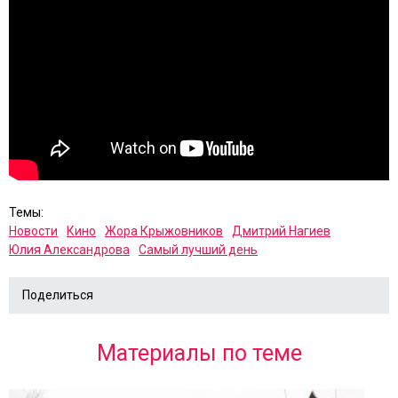
Темы:
Новости
Кино
Жора Крыжовников
Дмитрий Нагиев
Юлия Александрова
Самый лучший день
Поделиться
Материалы по теме