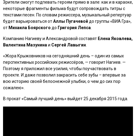
Зрители смогут подпевать героям прямо в зале: как и в караоке,
некоторые фрагменты фильма будут сопровождать титры с
текстами песен. По словам режиссера, музыкальный репертуар
будет варьироваться от
Аллы Пугачевой
до группы «ВИА Гра»,
от
Михаила Боярского
до
Григория Лепса
.
Компанию Нагиеву и Александровой составят
Елена Яковлева,
Валентина Мазунина
и
Сергей Лавыгин
.
«Жора Крыжовников на сегодняшний день – один из самых
перспективных российских режиссёров, — говорит Нагиев. —
Поэтому я приложил все усилия, чтобы поучаствовать в
проекте. И даже позволил закрасить себе зубы – впервые за
всю историю своей белоснежной улыбки, о чем до сих пор
сожалею».
В прокат
«Самый лучший день»
выйдет 25 декабря 2015 года.