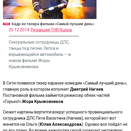
Кадр из тизера фильма «Самый лучший день»
25.12.2014
Редакция THR Russia
Сексуальные сотрудницы ДПС,
танцы под песню Лепса и
взрывающийся автомобиль — в
новом фильме Жоры
Крыжовникова.
В Сети появился тизер караоке-комедии
«Самый лучший день»
,
главную роль в котором исполнит
Дмитрий Нагиев
.
Постановкой фильма займется режиссер обеих частей
«Горько!»
Жора Крыжовников
.
Сюжет картины вертится вокруг успешного провинциального
сотрудника ДПС Пети Васютина (Нагиев), которой вот-вот
женится на Ольге (
Юлия Александрова
). Однако все пойдет не
по его плану. Во время дежурства герой тормозит нетрезвую