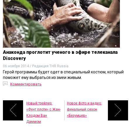
Анаконда проглотит ученого в эфире телеканала
Discovery
06 ноября 2014 / Редакция THR Russia
Герой программы будет одет в специальный костюм, который
поможет ему выбраться из змеи живым.
Комментировать
Новый трейлер:
Новое фото и видео:
«Фунт плоти» с Жан-
финальный сезон
Клодом Ван
«Безумцев»
Даммом