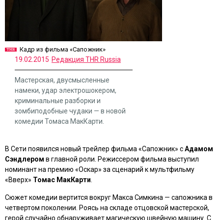
Кадр из фильма «Сапожник»
19.02.2015
Редакция THR Russia
Мастерская, двусмысленные
намеки, удар электрошокером,
криминальные разборки и
зомбиподобные чудаки — в новой
комедии Томаса МакКарти.
В Сети появился новый трейлер фильма
«Сапожник»
с
Адамом
Сэндлером
в главной роли. Режиссером фильма выступил
номинант на премию «Оскар» за сценарий к мультфильму
«Вверх»
Томас МакКарти
.
Сюжет комедии вертится вокруг Макса Симкина — сапожника в
четвертом поколении. Роясь на складе отцовской мастерской,
герой случайно обнаруживает магическую швейную машину. С