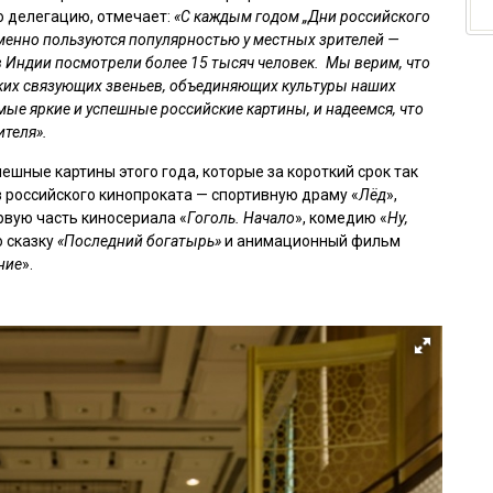
 делегацию, отмечает:
«С каждым годом „Дни российского
зменно пользуются популярностью у местных зрителей —
в Индии посмотрели более 15 тысяч человек. Мы верим, что
ких связующих звеньев, объединяющих культуры наших
амые яркие и успешные российские картины, и надеемся, что
ителя».
шные картины этого года, которые за короткий срок так
в российского кинопроката — спортивную драму «
Лёд
»,
ервую часть киносериала «
Гоголь. Начало
», комедию «
Ну,
ю сказку
«Последний богатырь»
и анимационный фильм
ние
».