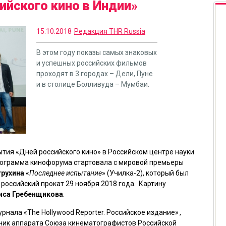
ийского кино в Индии»
15.10.2018
Редакция THR Russia
В этом году показы самых знаковых
и успешных российских фильмов
проходят в 3 городах – Дели, Пуне
и в столице Болливуда – Мумбаи.
ытия «Дней российского кино» в Российском центре науки
рограмма кинофорума стартовала с мировой премьеры
трухина
«
Последнее испытание
» (Училка-2), который был
 российский прокат 29 ноября 2018 года. Картину
иса Гребенщикова
.
рнала «The Hollywood Reporter. Российское издание
»
,
ник аппарата Союза кинематографистов Российской