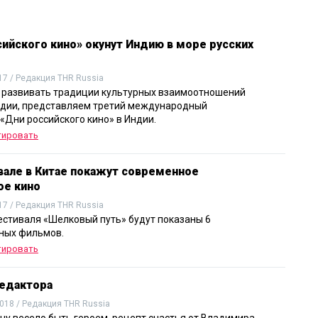
сийского кино» окунут Индию в море русских
17 / Редакция THR Russia
развивать традиции культурных взаимоотношений
ндии, представляем третий международный
«Дни российского кино» в Индии.
тировать
вале в Китае покажут современное
ое кино
17 / Редакция THR Russia
естиваля «Шелковый путь» будут показаны 6
ных фильмов.
тировать
едактора
018 / Редакция THR Russia