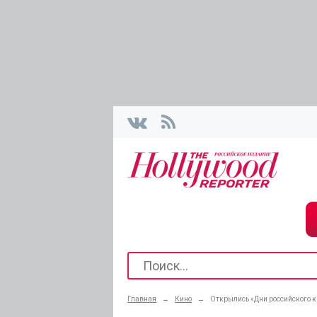
Главная
→
Кино
→
Открылись «Дни российского к