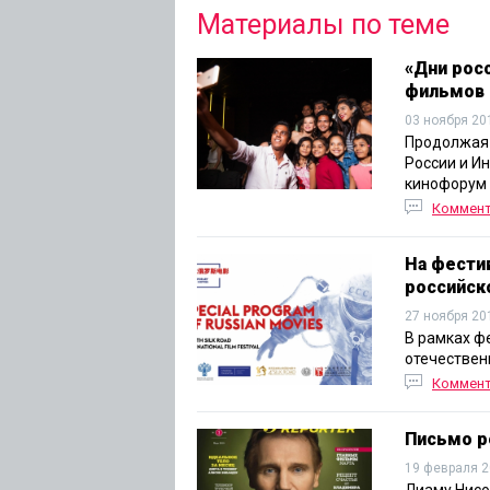
Материалы по теме
«Дни рос
фильмов
03 ноября 20
Продолжая 
России и И
кинофорум 
Коммен
На фести
российск
27 ноября 20
В рамках ф
отечествен
Коммен
Письмо р
19 февраля 2