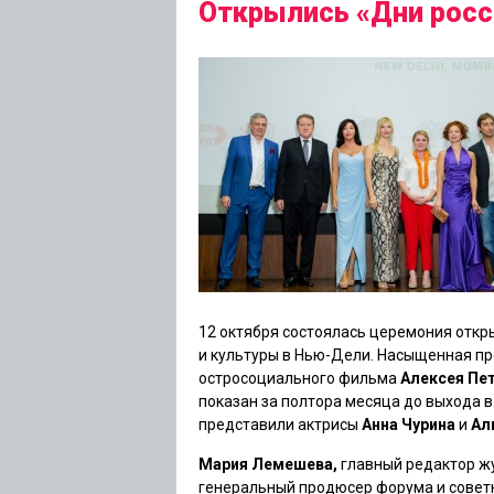
Открылись «Дни росс
12 октября состоялась церемония откр
и культуры в Нью-Дели. Насыщенная п
остросоциального фильма
Алексея Пе
показан за полтора месяца до выхода в
представили актрисы
Анна Чурина
и
Ал
Мария Лемешева,
главный редактор жу
генеральный продюсер форума и совет