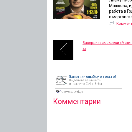
Лиаму Нисо
Машкова, и
работа в Г
в мартовско
Коммен
Завершились съемки «Мсти
4»
Комментарии