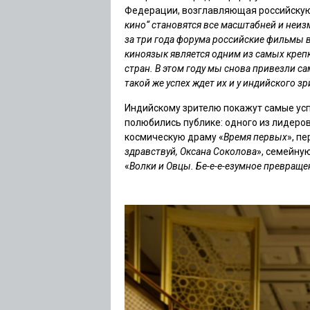
Федерации, возглавляющая российскую
кино“ становятся все масштабней и неи
за три года форума российские фильмы 
киноязык является одним из самых креп
стран. В этом году мы снова привезли с
такой же успех ждет их и у индийского зр
Индийскому зрителю покажут самые успе
полюбились публике: одного из лидеро
космическую драму «
Время первых
», п
здравствуй, Оксана Соколова
», семейну
«
Волки и Овцы. Бе-е-е-езумное превраще