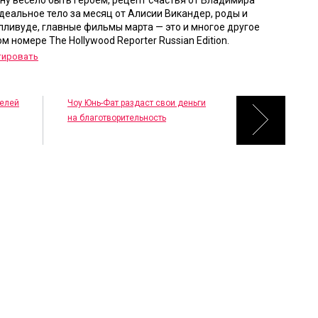
ну весело быть героем, рецепт счастья от Владимира
деальное тело за месяц от Алисии Викандер, роды и
олливуде, главные фильмы марта — это и многое другое
м номере The Hollywood Reporter Russian Edition.
тировать
телей
Чоу Юнь-Фат раздаст свои деньги
на благотворительность