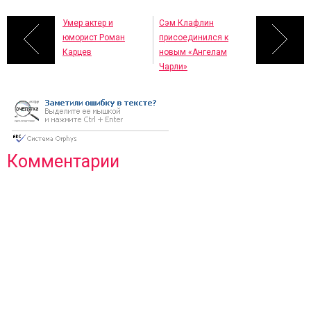
Умер актер и
Сэм Клафлин
юморист Роман
присоединился к
Карцев
новым «Ангелам
Чарли»
Комментарии