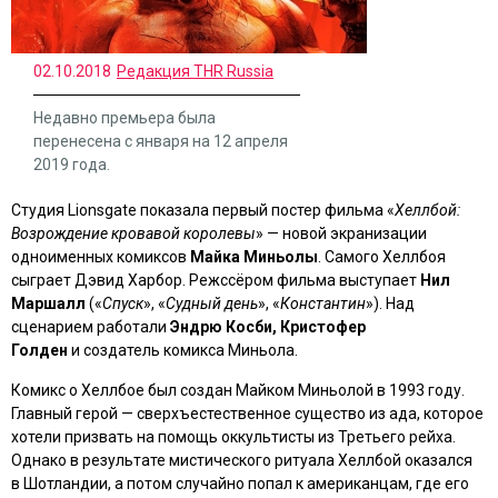
02.10.2018
Редакция THR Russia
Недавно премьера была
перенесена с января на 12 апреля
2019 года.
Студия Lionsgate показала первый постер фильма «
Хеллбой:
Возрождение кровавой королевы
» — новой экранизации
одноименных комиксов
Майка Миньолы
. Самого Хеллбоя
сыграет Дэвид Харбор. Режссёром фильма выступает
Нил
Маршалл
(«
Спуск
», «
Судный день
», «
Константин
»). Над
сценарием работали
Эндрю Косби,
Кристофер
Голден
и создатель комикса
Миньола.
Комикс о Хеллбое был создан Майком Миньолой в 1993 году.
Главный герой — сверхъестественное существо из ада, которое
хотели призвать на помощь оккультисты из Третьего рейха.
Однако в результате мистического ритуала Хеллбой оказался
в Шотландии, а потом случайно попал к американцам, где его