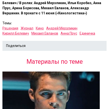
Белевич / В ролях: Андрей Мерзликин, Илья Коробко, Анна
Прус, Арина Борисова, Михаил Евланов, Александр
Вершинин. В прокате с 11 июня («Кинологистика»)
Темы:
Рецензия
Журнал
Кино
Андрей Мерзликин
Кирилл Белевич
Михаил Евланов
Анна Прус
Единичка
Поделиться
Материалы по теме