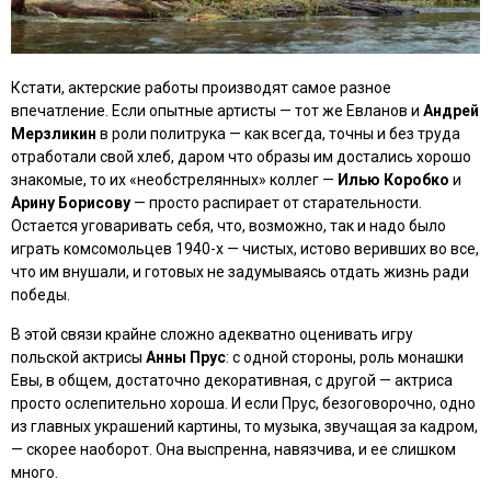
Кстати, актерские работы производят самое разное
впечатление. Если опытные артисты — тот же Евланов и
Андрей
Мерзликин
в роли политрука — как всегда, точны и без труда
отработали свой хлеб, даром что образы им достались хорошо
знакомые, то их «необстрелянных» коллег —
Илью Коробко
и
Арину Борисову
— просто распирает от старательности.
Остается уговаривать себя, что, возможно, так и надо было
играть комсомольцев 1940-х — чистых, истово веривших во все,
что им внушали, и готовых не задумываясь отдать жизнь ради
победы.
В этой связи крайне сложно адекватно оценивать игру
польской актрисы
Анны Прус
: с одной стороны, роль монашки
Евы, в общем, достаточно декоративная, с другой — актриса
просто ослепительно хороша. И если Прус, безоговорочно, одно
из главных украшений картины, то музыка, звучащая за кадром,
— скорее наоборот. Она выспренна, навязчива, и ее слишком
много.