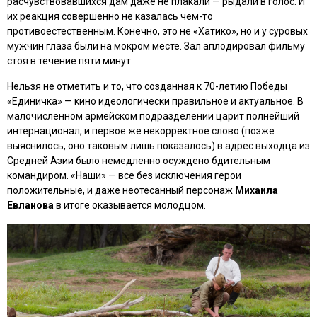
расчувствовавшихся дам даже не плакали — рыдали в голос. И
их реакция совершенно не казалась чем-то
противоестественным. Конечно, это не
«Хатико»
, но и у суровых
мужчин глаза были на мокром месте. Зал аплодировал фильму
стоя в течение пяти минут.
Нельзя не отметить и то, что созданная к 70-летию Победы
«Единичка»
— кино идеологически правильное и актуальное. В
малочисленном армейском подразделении царит полнейший
интернационал, и первое же некорректное слово (позже
выяснилось, оно таковым лишь показалось) в адрес выходца из
Средней Азии было немедленно осуждено бдительным
командиром. «Наши» — все без исключения герои
положительные, и даже неотесанный персонаж
Михаила
Евланова
в итоге оказывается молодцом.