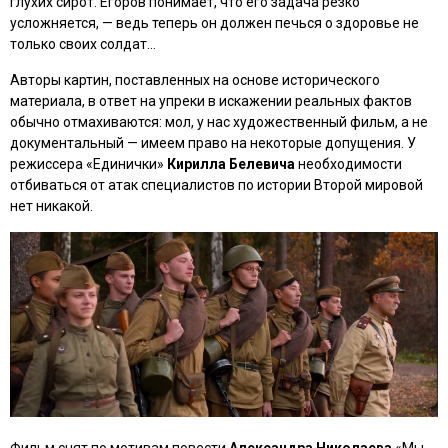
глухих сирот. Егоров понимает, что его задача резко
усложняется, — ведь теперь он должен печься о здоровье не
только своих солдат…
Авторы картин, поставленных на основе исторического
материала, в ответ на упреки в искажении реальных фактов
обычно отмахиваются: мол, у нас художественный фильм, а не
документальный — имеем право на некоторые допущения. У
режиссера
«Единички»
Кирилла Белевича
необходимости
отбиваться от атак специалистов по истории Второй мировой
нет никакой.
Фильм снят по мотивам повести
Александра Николаева
«Мы