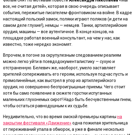
все, не считая детей»
, которая в свою очередь описывает
события, пережитые писателем-фронтовиком на войне. В кадре
настоящий польский замок, поляки играют поляков (и дети на
самом деле глухие!), немцы — немцев. Танки, артиллерийские
орудия, машины — все аутентичное. В конце концов, на
площадке работал военный консультант, на чем у нас, как
известно, тоже нередко экономят.
Впрочем, в погоне за скрупулезным следованием реалиям
можно легко уйти в псевдодокументалистику — сухую и
отстраненную. Белевич же, наоборот, умело заставляет
зрителей сопереживать его героям, используя подчас пусть и
прямолинейные, как выстрел в упор из артиллерийского
орудия, но совершенно беспроигрышные приемы. Чего стоит
хотя бы само появление в сюжете горстки испуганных
маленьких глухонемых сирот! Надо быть бесчувственным пнем,
чтобы остаться равнодушным к их судьбе.
Неудивительно, что во время омской премьеры картины
на
закрытии фестиваля «Движение»
одна пожилая зрительница
от переживаний упала в обморок, а уже в финале несколько