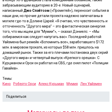
в конце 90-х франшиза стала комедийным боевиком, также
забрасывающим аудиторию в 20-е. Новый сценарий,
написанный
Джо Спэйтсом
(
«Прометей»
), переносит события в
наши дни, но прочие детали проекта надежно запечатаны в
могиле где-то в Долине Царей. «Я считаю, что чувственность и
отточенность
“Другого мира”
– это фантастическая синергия
того, что мы ищем для
“Мумии”
», – сказал Дэниелс. – «Мы
собираемся как следует напугать вас». Последней работой
Уайзмена был ремейк
«Вспомнить все»
, заработавшего $172
млн. в мировом прокате, из которых $58 млн. пришлось на
домашний рынок. Также за его плечами постановка двух серий
«Другого мира»
и четвертый выпуск
«Крепкого орешка»
. С
Курцманом и Орси он работал на CBS, где снял пилот
«Полиции
Гавайев»
.
Темы:
Кино
Роберто Орси
Алекс Курцман
Мумия
Лен Уайзмен
Поделиться