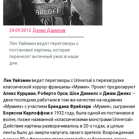
24.09.2012
Денис Данилов
Лен Уайзмен ведет переговоры о
постановке картины, которая
перенесет античный ужас в наши
дни.
Лен Уайзмен
ведет переговоры с Universal о перезагрузке
классической хоррор-франшизы
«Мумия»
.
Проект продюсируют
Алекс Курцман
,
Роберто Орси
,
Шон Дэниелс
и
Джим Джекс
–
двое последних работали в том же качестве на недавних
«Мумиях»
с участием
Брендана Фрейзера
.
«Мумия»
, сыгранная
Борисом Карлоффом
в 1932 году, была одной из постановок в
волне, позже названной «классическими монстрами Universal».
Действие картины разворачивалось в 20-х годах, а целью
ленты было до смерти напугать своего зрителя. Возрожденная