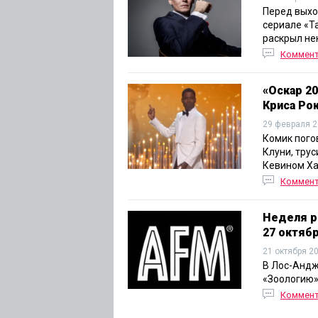
Перед выхо
сериале «Т
раскрыл не
Коммен
«Оскар 2
Криса Ро
29 февраля 2
Комик пого
Клуни, тру
Кевином Ха
Коммен
Неделя р
27 октяб
21 октября 2
В Лос-Андж
«Зоологию»
Коммен