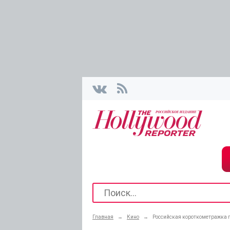
Главная
→
Кино
→
Российская короткометражка п