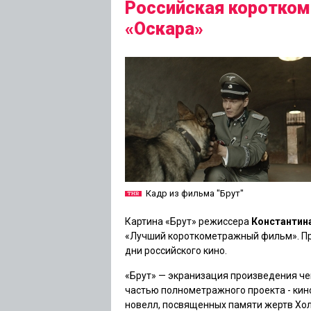
Российская коротком
«Оскара»
Кадр из фильма "Брут"
Картина «Брут» режиссера
Константин
«Лучший короткометражный фильм». Пр
дни российского кино.
«Брут» — экранизация произведения ч
частью полнометражного проекта - кин
новелл, посвященных памяти жертв Холо