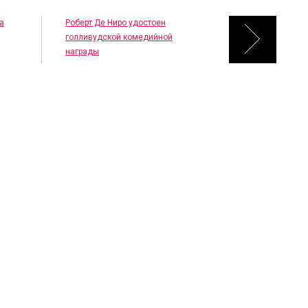
а
Роберт Де Ниро удостоен
голливудской комедийной
награды