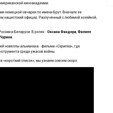
 Американской киноакадемии.
ми немецкой овчарки по имени Брут. Вначале ее
ем нацистский офицер. Разлучённый с любимой хозяйкой,
ссии и Беларуси. В ролях -
Оксана Фандера
,
Филипп
 Чурина
.
ьей новеллы альманаха - фильма «
Скрипка
», где
нструмента среди ужасов войны.
в «короткий список», мы узнаем совсем скоро.