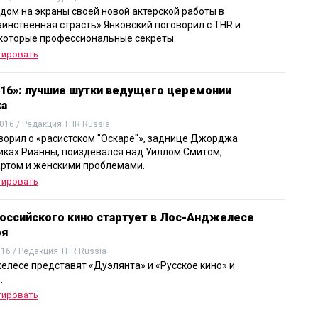
дом на экраны своей новой актерской работы в
аинственная страсть» Янковский поговорил с THR и
которые профессиональные секреты.
тировать
016»: лучшие шутки ведущего церемонии
ка
016 / Редакция THR Russia
ворил о «расистском "Оскаре"», заднице Джорджа
сиках Рианны, поиздевался над Уиллом Смитом,
ртом и женскими проблемами.
тировать
оссийского кино стартует в Лос-Анджелесе
ря
016 / Редакция THR Russia
елесе представят «Дуэлянта» и «Русское кино» и
.
тировать