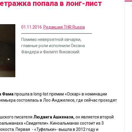
етражка попала в лонг-лист
01.11.2016
Редакция THR Russia
Помимо невероятной овчарки,
главные роли исполнили Оксана
Фандера и Филипп Янковский.
а Фама
прошла в long-list премии «Оскар» в номинации
емьера состоялась в Лос-Анджелесе, где сейчас проходят
ешского писателя
Людвига Ашкенази,
он является второй
оальманаха «
Свидетели
». Киноальманах состоит из 3
коста. Первая - «
Туфельки
»- вышла в 2012 году и