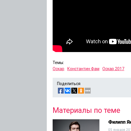
Темы:
Оскар
Константин Фам
Оскар 2017
Поделиться
Материалы по теме
Филипп Я
05 января 20