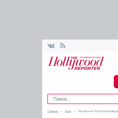
Главная
→
Кино
→
Российский The Hollywood Repo