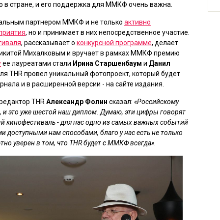
о в стране, и его поддержка для ММКФ очень важна.
иальным партнером ММКФ и не только
активно
приятия
, но и принимает в них непосредственное участие.
тиваля
, рассказывает о
конкурсной программе
, делает
икитой Михалковым и вручает в рамках ММКФ премию
у
ее лауреатами стали
Ирина Старшенбаум
и
Данил
валя THR провел уникальный фотопроект, который будет
нала и в расширенной версии - на сайте издания.
-редактор THR
Александр Фолин
сказал:
«Российскому
ет, и это уже шестой наш диплом. Думаю, эти цифры говорят
й кинофестиваль - для нас одно из самых важных событий
ми доступными нам способами, благо у нас есть не только
ютно уверен в том, что THR будет с ММКФ всегда»
.