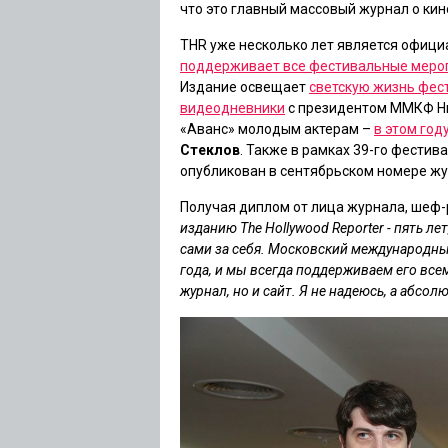
что это главный массовый журнал о кин
THR уже несколько лет является офиц
поддерживает все фестивальные меро
Издание освещает
светскую жизнь фес
видеодневники
с президентом ММКФ Н
«Аванс» молодым актерам –
в этом год
Стеклов
. Также в рамках 39-го фести
опубликован в сентябрьском номере жур
Получая диплом от лица журнала, шеф
изданию The Hollywood Reporter - пять л
сами за себя. Московский международны
года, и мы всегда поддерживаем его все
журнал, но и сайт. Я не надеюсь, а абсол