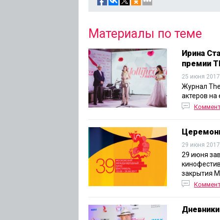
Материалы по теме
Ирина Ст
премии T
25 июня 2017
Журнал The
актеров на
Коммен
Церемони
29 июня 2017
29 июня за
кинофестив
закрытия М
Коммен
Дневники