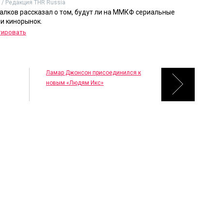
 / Редакция THR Russia
алков рассказал о том, будут ли на ММКФ сериальные
и кинорынок.
тировать
Ламар Джонсон присоединился к
новым «Людям Икс»