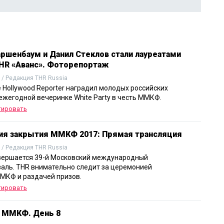
аршенбаум и Данил Стеклов стали лауреатами
HR «Аванс». Фоторепортаж
 / Редакция THR Russia
 Hollywood Reporter наградил молодых российских
 ежегодной вечеринке White Party в честь ММКФ.
тировать
я закрытия ММКФ 2017: Прямая трансляция
 / Редакция THR Russia
вершается 39-й Московский международный
аль. THR внимательно следит за церемонией
МКФ и раздачей призов.
тировать
 ММКФ. День 8