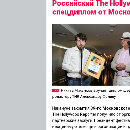
Российский The Holly
спецдиплом от Моско
Никита Михалков вручает диплом ше
редактору THR Александру Фолину
Накануне закрытия
39-го Московског
The Hollywood Reporter получило от о
партнерские заслуги. Президент фести
неоценимую помощь в организации и пр