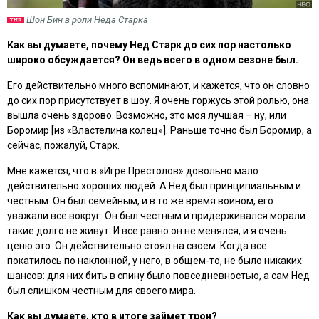
Шон Бин в роли Неда Старка
Как вы думаете, почему Нед Старк до сих пор настолько
широко обсуждается? Он ведь всего в одном сезоне был.
Его действительно много вспоминают, и кажется, что он словно
до сих пор присутствует в шоу. Я очень горжусь этой ролью, она
вышла очень здорово. Возможно, это моя лучшая – ну, или
Боромир [из «Властелина колец»]. Раньше точно был Боромир, а
сейчас, пожалуй, Старк.
Мне кажется, что в «Игре Престолов» довольно мало
действительно хороших людей. А Нед был принципиальным и
честным. Он был семейным, и в то же время воином, его
уважали все вокруг. Он был честным и придерживался морали…
такие долго не живут. И все равно он не менялся, и я очень
ценю это. Он действительно стоял на своем. Когда все
покатилось по наклонной, у него, в общем-то, не было никаких
шансов: для них бить в спину было повседневностью, а сам Нед
был слишком честным для своего мира.
Как вы думаете, кто в итоге займет трон?