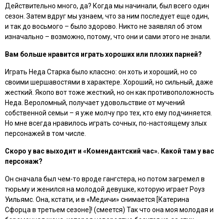
Действительно много, да? Когда мы начинали, был всего один
сезон. Затем вдруг мы узнаем, что за ним последует еще один,
и так до восьмого – было здорово. Никто не заявлял об этом
изначально – возможно, потому, что они и сами этого не знали.
Вам больше нравится играть хороших или плохих парней?
Играть Неда Старка было классно: он хоть и хороший, но со
своими шершавостями в характере. Хороший, но сильный, даже
жесткий. Якопо вот тоже жесткий, но он как противоположность
Неда. Вероломный, получает удовольствие от мучений
собственной семьи – я уже молчу про тех, кто ему подчиняется.
Но мне всегда нравилось играть сочных, по-настоящему злых
персонажей в том числе.
Скоро у вас выходит и «Комендантский час». Какой там у вас
персонаж?
Он сначала был чем-то вроде гангстера, но потом загремел в
тюрьму и женился на молодой девушке, которую играет Роуз
Уильямс. Она, кстати, и в «Медичи» снимается [Катерина
Сфорца в третьем сезоне]! (смеется) Так что она моя молодая и