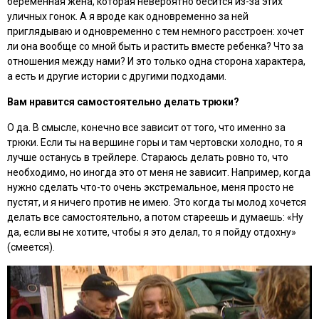
беременная жена, которая невероятно бесится из-за этих
уличных гонок. А я вроде как одновременно за ней
приглядываю и одновременно с тем немного расстроен: хочет
ли она вообще со мной быть и растить вместе ребенка? Что за
отношения между нами? И это только одна сторона характера,
а есть и другие истории с другими подходами.
Вам нравится самостоятельно делать трюки?
О да. В смысле, конечно все зависит от того, что именно за
трюки. Если ты на вершине горы и там чертовски холодно, то я
лучше останусь в трейлере. Стараюсь делать ровно то, что
необходимо, но иногда это от меня не зависит. Например, когда
нужно сделать что-то очень экстремальное, меня просто не
пустят, и я ничего против не имею. Это когда ты молод хочется
делать все самостоятельно, а потом стареешь и думаешь: «Ну
да, если вы не хотите, чтобы я это делал, то я пойду отдохну»
(смеется).