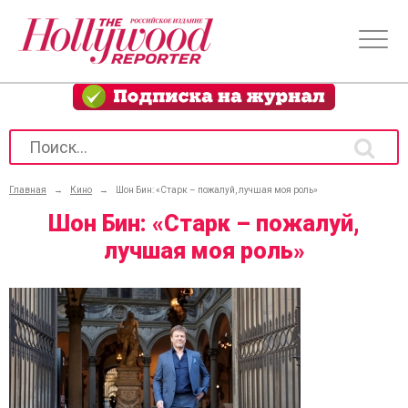
Главная
→
Кино
→
Шон Бин: «Старк – пожалуй, лучшая моя роль»
Шон Бин: «Старк – пожалуй,
лучшая моя роль»