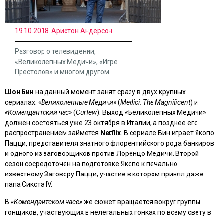
19.10.2018
Аристон Андерсон
Разговор о телевидении,
«Великолепных Медичи», «Игре
Престолов» и многом другом.
Шон Бин
на данный момент занят сразу в двух крупных
сериалах:
«Великолепные Медичи»
(
Medici: The Magnificent
) и
«Комендантский час»
(
Curfew
). Выход «Великолепных Медичи»
должен состояться уже 23 октября в Италии, а позднее его
распространением займется
Netflix
. В сериале Бин играет Якопо
Пацци, представителя знатного флорентийского рода банкиров
и одного из заговорщиков против Лоренцо Медичи. Второй
сезон сосредоточен на подготовке Якопо к печально
известному Заговору Пацци, участие в котором принял даже
папа Сикста IV.
В
«Комендантском часе»
же сюжет вращается вокруг группы
гонщиков, участвующих в нелегальных гонках по всему свету в