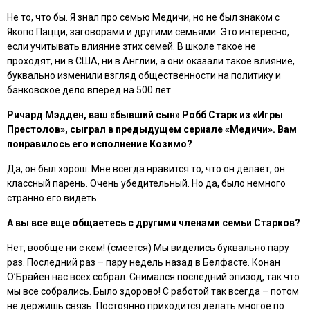
Не то, что бы. Я знал про семью Медичи, но не был знаком с
Якопо Пацци, заговорами и другими семьями. Это интересно,
если учитывать влияние этих семей. В школе такое не
проходят, ни в США, ни в Англии, а они оказали такое влияние,
буквально изменили взгляд общественности на политику и
банковское дело вперед на 500 лет.
Ричард Мэдден, ваш «бывший сын» Робб Старк из «Игры
Престолов», сыграл в предыдущем сериале «Медичи». Вам
понравилось его исполнение Козимо?
Да, он был хорош. Мне всегда нравится то, что он делает, он
классный парень. Очень убедительный. Но да, было немного
странно его видеть.
А вы все еще общаетесь с другими членами семьи Старков?
Нет, вообще ни с кем! (смеется) Мы виделись буквально пару
раз. Последний раз – пару недель назад в Белфасте. Конан
О’Брайен нас всех собрал. Снимался последний эпизод, так что
мы все собрались. Было здорово! С работой так всегда – потом
не держишь связь. Постоянно приходится делать многое по