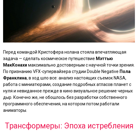
Перед командой Кристофера нолана стояла впечатляющая
задача — сделать космическое путешествие
Мэттью
МакКонахи
максимально достоверным с научной точки зрения.
По признанию VFX-супервайзера студии Double Negative
Пола
Франклина
, в ход шло все: анализ настоящих съемок NASA,
работа с миниатюрами, создание подробных атласов планет с
нуля и невиданное прежде в кино визуальное решение черных
дыр. Конечно же, не обошлось без разработки собственного
программного обеспечения, на котором потом работали
аниматоры.
Трансформеры: Эпоха истребления