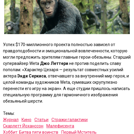
Успех $170-миллионного проекта полностью зависел от
правдоподобности и эмоциональной вовлеченности, которую
могли предложить зрителям главные герои-обезьяны. Старший
супервайзер Weta
Джо Леттери
не против поделить славу
пополам: «Характер Цезаря — результат совместных усилий
актера
Энди Серкиса
, отвечавшего за внутренний мир героя, и
целой команды художников Weta, сумевших скрупулезно
перенести его игру на экран». А еще студии пришлось написать
специальную программу для гармоничного изображения
обезьяньей шерсти.
Темы:
Журнал
Кино
Статьи
Стражи галактики
Скарлетт Йоханссон
Малефисента
Хоббит: Битва пяти воинств
Первый Мститель