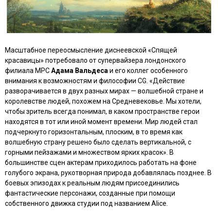
Масштабное переосмысление диснеевской
«Спящей
красавицы»
потребовало от супервайзера лондонского
филиала MPC
Адама Вальдеса
и его коллег особенного
внимания к возможностям и философии CG. «Действие
разворачивается в двух разных мирах — волшебной стране и
королевстве людей, похожем на Средневековье. Мы хотели,
чтобы зритель всегда понимал, в каком пространстве герои
находятся в тот или иной момент времени. Мир людей стал
подчеркнуто горизонтальным, плоским, в то время как
волшебную страну решено было сделать вертикальной, с
горными пейзажами и множеством ярких красок». В
большинстве сцен актерам приходилось работать на фоне
голубого экрана, рукотворная природа добавлялась позднее. В
боевых эпизодах к реальным людям присоединились
фантастические персонажи, созданные при помощи
собственного движка студии под названием Alice.