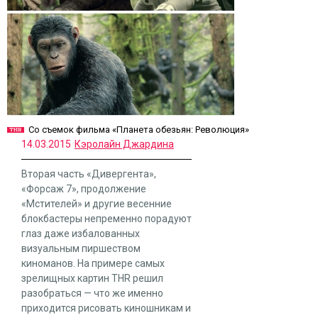
Со съемок фильма «Планета обезьян: Революция»
14.03.2015
Кэролайн Джардина
Вторая часть «Дивергента»,
«Форсаж 7», продолжение
«Мстителей» и другие весенние
блокбастеры непременно порадуют
глаз даже избалованных
визуальным пиршеством
киноманов. На примере самых
зрелищных картин ТHR решил
разобраться — что же именно
приходится рисовать киношникам и