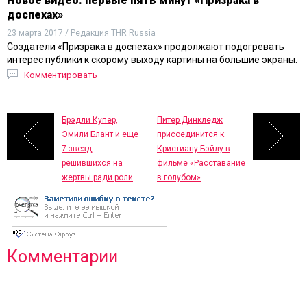
Новое видео: первые пять минут «Призрака в
доспехах»
23 марта 2017 / Редакция THR Russia
Создатели «Призрака в доспехах» продолжают подогревать
интерес публики к скорому выходу картины на большие экраны.
Комментировать
Брэдли Купер,
Питер Динкледж
Эмили Блант и еще
присоединится к
7 звезд,
Кристиану Бэйлу в
решившихся на
фильме «Расставание
жертвы ради роли
в голубом»
Комментарии