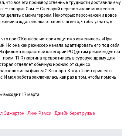
зал, что все эти производственные трудности доставили ему
но, — говорит Сэм. — Сценарий переписывали множество
ются делать с моим героем. Некоторых персонажей и вовсе
яжении и ждал звонка от своего агента, чтобы узнать, в
 что при О'Конноре история ощутимо изменилась. «При
. Но она как режиссер начала адаптировать его под себя,
 Из фильма возрастной категории PG (детям рекомендуется
— прим. THR) картина превратилась в суровую драму для
 которая отделяет обычную иронию от сцен со
 расположился фильм О'Коннора. Когда Гэвин пришел в
с. И моя работа заключалась как раз в том, чтобы помочь
е»
выходит 17 марта.
л Эджертон
Линн Рэмси
Джейн берет ружье