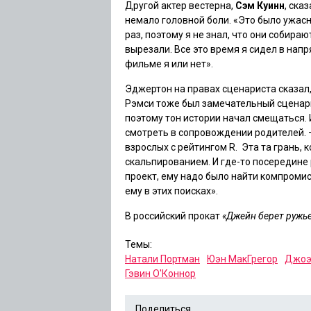
Другой актер вестерна,
Сэм Куинн
, ска
немало головной боли. «Это было ужас
раз, поэтому я не знал, что они собира
вырезали. Все это время я сидел в напр
фильме я или нет».
Эджертон на правах сценариста сказал,
Рэмси тоже был замечательный сценарий
поэтому тон истории начал смещаться.
смотреть в сопровождении родителей. 
взрослых с рейтингом R. Эта та грань,
скальпированием. И где-то посередине
проект, ему надо было найти компромис
ему в этих поисках».
В российский прокат
«Джейн берет ружь
Темы:
Натали Портман
Юэн МакГрегор
Джоэ
Гэвин О'Коннор
Поделиться