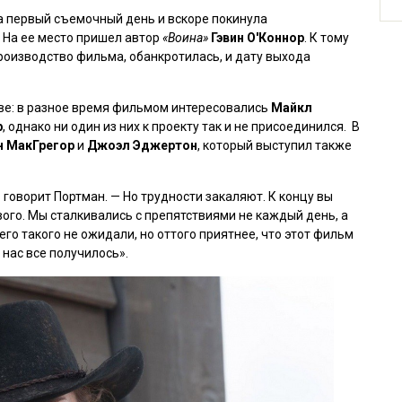
 первый съемочный день и вскоре покинула
. На ее место пришел автор
«Воина»
Гэвин О'Коннор
. К тому
 производство фильма, обанкротилась, и дату выхода
аве: в разное время фильмом интересовались
Майкл
р
, однако ни один из них к проекту так и не присоединился. В
 МакГрегор
и
Джоэл Эджертон
, который выступил также
говорит Портман. — Но трудности закаляют. К концу вы
вого. Мы сталкивались с препятствиями не каждый день, а
его такого не ожидали, но оттого приятнее, что этот фильм
у нас все получилось».