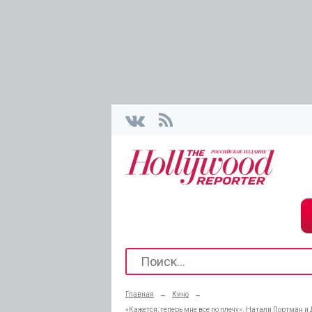
Главная
→
Кино
→
«Кажется, теперь мне все по плечу». Натали Портман и