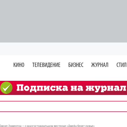
КИНО
ТЕЛЕВИДЕНИЕ
БИЗНЕС
ЖУРНАЛ
СТИЛ
 Джоэл Эджертон — о многострадальном вестерне «Джейн берет ружье»