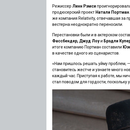
Режиссер
Линн Рэмси
проигнорировала
продюсерский проект
Натали Портман
же компания Relativity, отвечавшая за
вестерна неоднократно переносили.
Перестановки были и в актерском сост
Фассбендер, Джуд Лоу
и
Брэдли Купе
итоге компанию Портман составили
Юэн
в качестве одного из сценаристов.
«Нам пришлось решать уйму проблем, — 
становитесь жестче и узнаете много но
каждый час. Приступая к работе, мы нич
стал поводом для гордости, поскольку 