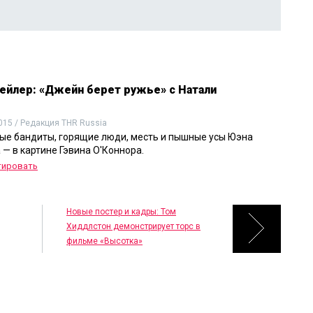
ейлер: «Джейн берет ружье» с Натали
015 / Редакция THR Russia
е бандиты, горящие люди, месть и пышные усы Юэна
 — в картине Гэвина О'Коннора.
тировать
Новые постер и кадры: Том
Хиддлстон демонстрирует торс в
фильме «Высотка»