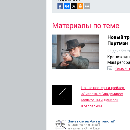
Материалы по теме
Новый тр
Портман
08 декабря 2
Кровожадны
МакГрегора
Коммен
Новые постеры и трейлер:
«Экипаж» с Владимиром
Машковым и Данилой
Козловским