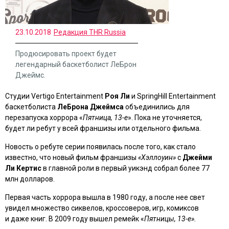
23.10.2018
Редакция THR Russia
Продюсировать проект будет
легендарный баскетболист ЛеБрон
Джеймс.
Студии Vertigo Entertainment
Роя Ли
и SpringHill Entertainment
баскетболиста
ЛеБрона Джеймса
объединились для
перезапуска хоррора «
Пятница, 13-е
». Пока не уточняется,
будет ли ребут у всей франшизы или отдельного фильма.
Новость о ребуте серии появилась после того, как стало
известно, что новый фильм франшизы
«Хэллоуин»
с
Джейми
Ли Кертис
в главной роли в первый уикэнд собрал более 77
млн долларов.
Первая часть хоррора вышла в 1980 году, а после нее свет
увидел множество сиквелов, кроссоверов, игр, комиксов
и даже книг. В 2009 году вышел ремейк «
Пятницы, 13-е».