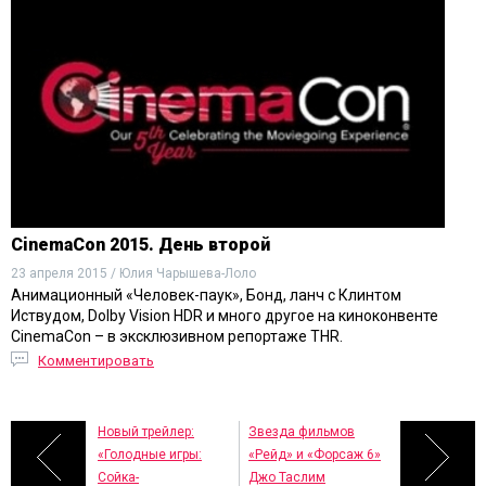
CinemaCon 2015. День второй
23 апреля 2015 / Юлия Чарышева-Лоло
Анимационный «Человек-паук», Бонд, ланч с Клинтом
Иствудом, Dolby Vision HDR и много другое на киноконвенте
CinemaCon – в эксклюзивном репортаже THR.
Комментировать
Новый трейлер:
Звезда фильмов
«Голодные игры:
«Рейд» и «Форсаж 6»
Сойка-
Джо Таслим