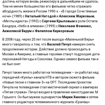
достичь которую вновь режиссеру в дальнейшем не удалось.
Тем не менее большинство его фильмов четко отражало
абсурдность жизни в России 1990-х - «
В городе Сочи тёмные
ночи
» (1989) с
Натальей Негодой
и
Алексеем Жарковым
,
«
Мечты идиота
» (1993) с
Сергеем Крыловым
в роли Остапа
Бендера, «
Небо в алмазах
» (1999) с
Николаем Фоменко,
Анжеликой Варум
и
Филиппом Киркоровым
.
В 2008 году, через 20 лет после выхода «Маленькой Веры»
много говорилось о том, что
Василий Пичул
намерен снять
продолжение истории. Действие должно происходить в
Москве и Америке, а главные героями станут подросшие дети
персонажей Негоды и Соколова. Однако сиквел фильма так и
не был снят.
Пичул также много работал на телевидении – он работал над
передачей «Куклы» канала НТВ и автором сюжета фильма
«
Новые песни о главном-3
» на ОРТ. Последним проектом
Пичула на телевидении стал мистический сериал о вампирах
«
Пятая стража
». Пичул входил в правление киностудии им. М.
Горького. Он был мужем сценаристом
Марии Хмелик
и зятем
главного редактора телевизионного журнала «Ералаш»