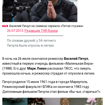
Василий Пичул на съемках сериала «Пятая стража»
26.07.2015
Редакция THR Russia
По словам друзей, у 54-летнего
Пичула была опухоль в легких.
В ночь на 26 июля скончался режиссер
Василий Пичул
,
известный в первую очередь фильмом «
Маленькая Вера
»
(1988). Его друг
Марк Левин
рассказал ТАСС, что смерть
произошла ночью, и режиссер страдал от опухоли в легких.
Пичул родился 15 июня 1961 года в городе Мариуполь.
Режиссерский факультет ВГИКа он окончил в 1983 году.
Дипломным фильмом Пичула стал фильм «
Вы чье, старичье?
».