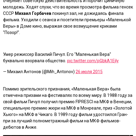
очерняет советскую действительность и порочит циничную
молодежь. Ходят слухи, что во время просмотра фильма генсек
СССР
Михаил Горбачев
покинул зал, не дожидаясь финала
фильма. Уходили с сеанса и посетители премьеры «Маленькой
Веры» в Доме кино, выражая свое возмущение криками
"Позор!".
Умер режиссер Василий Пичул. Его "Маленькая Вера"
буквально взорвала общество.
pic.twitter.com/pGbkA1Ejly
— Михаил Антонов (@Mih_Antonov)
26 июля 2015
Помимо зрительского признания, «
Маленькая Вера
» была
отмечена призами на фестивалях по всему миру. В 1988 году за
свой фильм Пичул получил премию FIPRESCI на МКФ в Венеции,
специальную премию жюри на МКФ в Монреале, приз «Золотой
Хьюго» на МКФ в Чикаго. В 1989 году фильм удостоился Гран-
при за лучший полнометражный фильм на МКФ фильмов-
дебютов в Анже.