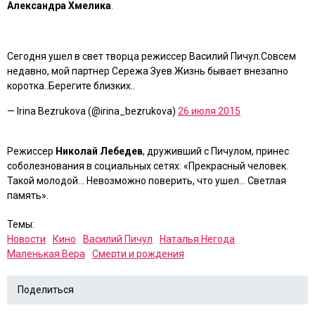
Александра Хмелика
.
Сегодня ушел в свет творца режиссер Василий Пичул.Совсем
недавно, мой партнер Сережа Зуев.Жизнь бывает внезапно
коротка..Берегите близких..
— Irina Bezrukova (@irina_bezrukova)
26 июля 2015
Режиссер
Николай Лебедев
, друживший с Пичулом, принес
соболезнования в социальных сетях: «Прекрасный человек.
Такой молодой… Невозможно поверить, что ушел… Светлая
память».
Темы:
Новости
Кино
Василий Пичул
Наталья Негода
Маленькая Вера
Смерти и рождения
Поделиться