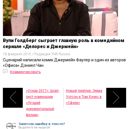
Вупи Голдберг сыграет главную роль в комедийном
сериале «Делорес и Джермейн»
18 февраля 2015 / Редакция THR Russia
Сценарий написали комик Джермейн Фаулер и один из авторов
«Офиса» Дэниел Чан.
Комментировать
«Оскар 2017»: Шорт-
Новый трейлер: Эмма
лист номинации
Уотсон и Том Хэнкс в
«Лучший
«Сфере»
документальный
фильм»