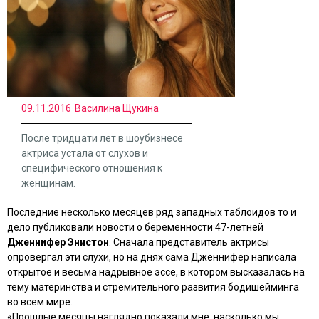
09.11.2016
Василина Щукина
После тридцати лет в шоубизнесе
актриса устала от слухов и
специфического отношения к
женщинам.
Последние несколько месяцев ряд западных таблоидов то и
дело публиковали новости о беременности 47-летней
Дженнифер Энистон
. Сначала представитель актрисы
опровергал эти слухи, но на днях сама Дженнифер написала
открытое и весьма надрывное эссе, в котором высказалась на
тему материнства и стремительного развития бодишейминга
во всем мире.
«Прошлые месяцы наглядно показали мне, насколько мы