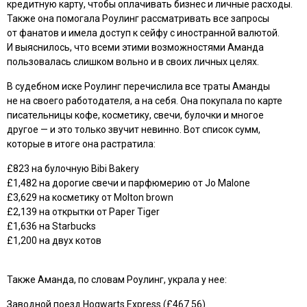
кредитную карту, чтобы оплачивать бизнес и личные расходы.
Также она помогала Роулинг рассматривать все запросы
от фанатов и имела доступ к сейфу с иностранной валютой.
И выяснилось, что всеми этими возможностями Аманда
пользовалась слишком вольно и в своих личных целях.
В судебном иске Роулинг перечислила все траты Аманды
не на своего работодателя, а на себя. Она покупала по карте
писательницы кофе, косметику, свечи, булочки и многое
другое — и это только звучит невинно. Вот список сумм,
которые в итоге она растратила:
£823 на булочную Bibi Bakery
£1,482 на дорогие свечи и парфюмерию от Jo Malone
£3,629 на косметику от Molton brown
£2,139 на открытки от Paper Tiger
£1,636 на Starbucks
£1,200 на двух котов
Также Аманда, по словам Роулинг, украла у нее:
Заводной поезд Hogwarts Express (£467.56)