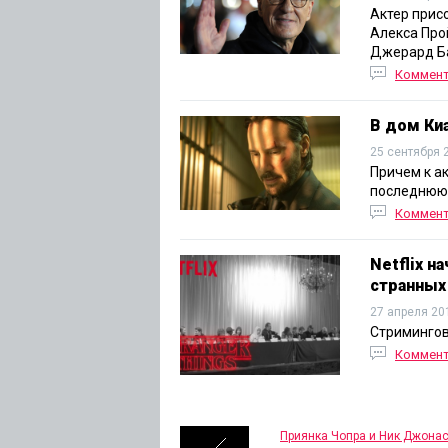
Актер прис
Алекса Про
Джерард Ба
Коммен
В дом Ки
25 сентября 
Причем к а
последнюю
Коммен
Netflix н
странных
27 апреля 20
Стримингов
Коммен
Приянка Чопра и Ник Джона