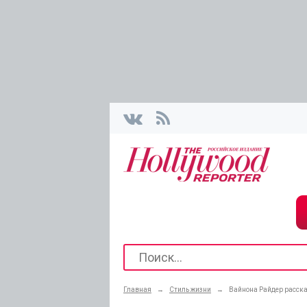
Главная
→
Стиль жизни
→
Вайнона Райдер расска