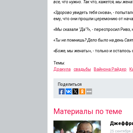
все, что нужно. Так что, кажется, мы жена
«Здорово увидеть тебя снова»
, - попыта
ему, что они прошли церемонию от начал
«Мы сказали "Да"?»
, - переспросил Ривз,
«Ты не помнишь? Дело было на день Свят
«Боже, мы женаты»
, - только и осталось
Темы:
Дракула
свадьбы
Вайнона Райдер
К
Поделиться
Материалы по теме
Джеффри 
25 сентября 