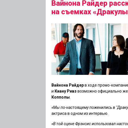
Вайнона Райдер расск
на съемках «Дракулы
Вайнона Райдер
в ходе промо-компан
и
Киану Ривз
возможно официально же
Копполы
.
«Мы по-настоящему поженились в "Драку
актриса в одном из интервью.
«В той сцене Фрэнсис использовал наст