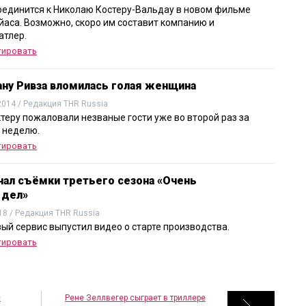
оединится к Николаю Костеру-Вальдау в новом фильме
йаса. Возможно, скоро им составит компанию и
тлер.
тировать
ану Ривза вломилась голая женщина
2014 / Редакция THR Russia
ктеру пожаловали незваные гости уже во второй раз за
 неделю.
тировать
ачал съёмки третьего сезона «Очень
 дел»
18 / Редакция THR Russia
ый сервис выпустил видео о старте производства.
тировать
с
Рене Зеллвегер сыграет в триллере