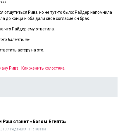
ты».
лся отшутиться Ривз, но не тут-то было: Райдер напомнила
а до конца и оба дали свое согласие он брак.
 на что Райдер ему ответила:
ого Валентина».
 ответить актеру на это.
иану Ривз
Как женить холостяка
Раш станет «Богом Египта»
2013 / Редакция THR Russia