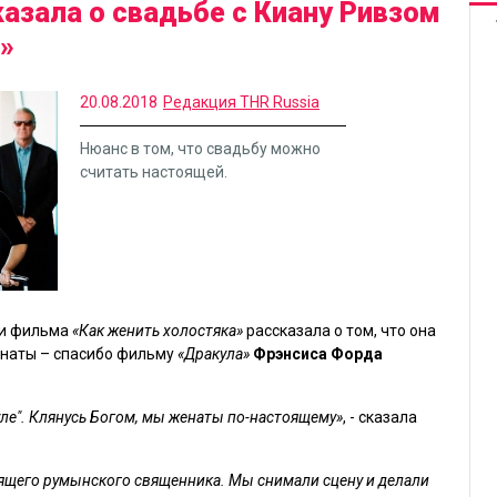
азала о свадьбе с Киану Ривзом
»
20.08.2018
Редакция THR Russia
Нюанс в том, что свадьбу можно
считать настоящей.
ии фильма
«Как женить холостяка»
рассказала о том, что она
наты – спасибо фильму
«Дракула»
Фрэнсиса Форда
ле". Клянусь Богом, мы женаты по-настоящему»
, - сказала
оящего румынского священника. Мы снимали сцену и делали