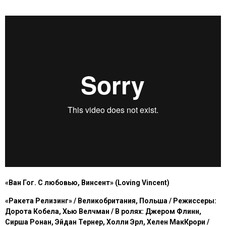
«
Ван Гог. С любовью, Винсент
» (Loving Vincent)
«Ракета Релизинг» / Великобритания, Польша /
Режиссеры:
Дорота Кобела, Хью Велчман
/
В ролях:
Джером Флинн,
Сирша Ронан, Эйдан Тернер, Холли Эрл, Хелен МакКрори
/