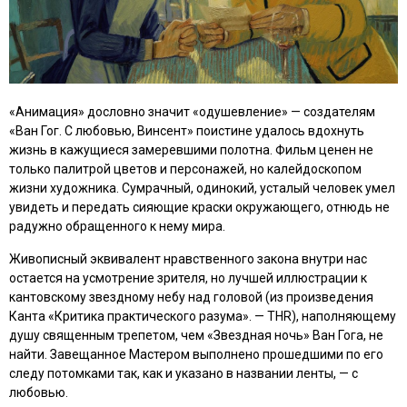
«Анимация» дословно значит «одушевление» — создателям
«Ван Гог. С любовью, Винсент» поистине удалось вдохнуть
жизнь в кажущиеся замеревшими полотна. Фильм ценен не
только палитрой цветов и персонажей, но калейдоскопом
жизни художника. Сумрачный, одинокий, усталый человек умел
увидеть и передать сияющие краски окружающего, отнюдь не
радужно обращенного к нему мира.
Живописный эквивалент нравственного закона внутри нас
остается на усмотрение зрителя, но лучшей иллюстрации к
кантовскому звездному небу над головой
(из произведения
Канта «Критика практического разума». — THR)
, наполняющему
душу священным трепетом, чем «Звездная ночь» Ван Гога, не
найти. Завещанное Мастером выполнено прошедшими по его
следу потомками так, как и указано в названии ленты, — с
любовью.