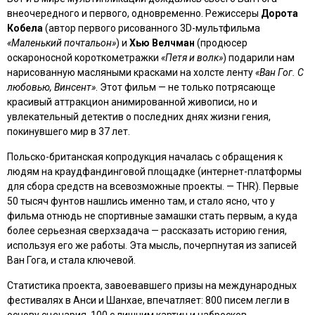
внеочередного и первого, одновременно. Режиссеры
Дорота
Кобела
(автор первого рисованного 3D-мультфильма
«Маленький почтальон»
) и
Хью Велчман
(продюсер
оскароносной короткометражки
«Петя и волк»
) подарили нам
нарисованную масляными красками на холсте ленту
«Ван Гог. С
любовью, Винсент»
. Этот фильм — не только потрясающе
красивый аттракцион анимированной живописи, но и
увлекательный детектив о последних днях жизни гения,
покинувшего мир в 37 лет.
Польско-британская копродукция началась с обращения к
людям на краудфандинговой площадке
(интернет-платформы
для сбора средств на всевозможные проекты. — THR).
Первые
50 тысяч фунтов нашлись именно там, и стало ясно, что у
фильма отнюдь не спортивные замашки стать первым, а куда
более серьезная сверхзадача — рассказать историю гения,
используя его же работы. Эта мысль, почерпнутая из записей
Ван Гога, и стала ключевой.
Статистика проекта, завоевавшего призы на международных
фестивалях в Анси и Шанхае, впечатляет: 800 писем легли в