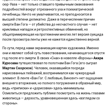
сюр-Уаза — нет только ставшего привычным смакования
подробностей вокруг отрезанного уха и психиатрической
лечебницы. Ничто не умалчивается, но преподносится в
высшей степени деликатно. Даже в перечислении причин
смерти Ван Гога — от убийства до несчастного случая — нет
крикливых нападок и ретроспективных обвинений, но
общепримиряющая на протяжении многих лет версия суицида
после просмотра ленты уже не кажется единственно верной.
По сути, перед нами экранизация картин художника. Именно
они и являют собой суть повествования, начинающегося спустя
год после его смерти. В своих
«Снах»
в новелле
«Вороны»
Акира
Куросава
путешествовал по полотнам Ван Гога (его сыграл
Мартин Скорсезе
). Человек, оказавшийся посреди
нарисованных пейзажей, воспринимался как чужеродный
элемент. В ленте «Ван Гог. С любовью, Винсент» нет ощущения
внешнего вторжения, но полного погружения в образный мир,
ведь «приписки» и «дорисовки» здесь минимальны.
Осмелиться предложить публике посмотреть на жизнь глазами
живописца — дерзость, уравновешенная здесь «взглядом со
стороны».