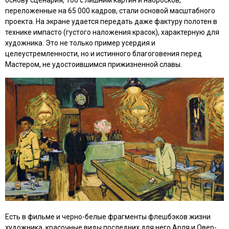
основу сценария, 100 с лишним картин и набросков,
переложенные на 65 000 кадров, стали основой масштабного
проекта. На экране удается передать даже фактуру полотен в
технике импасто (густого наложения красок), характерную для
художника. Это не только пример усердия и
целеустремленности, но и истинного благоговения перед
Мастером, не удостоившимся прижизненной славы.
Есть в фильме и черно-белые фрагменты флешбэков жизни
художника, красочные виды последних для него Арля и Овер-