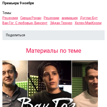
Премьера 9 ноября
Темы:
Рецензия
Сирша Ронан
Рецензии
анимация
Дуглас Бут
Ван Гог. С любовью, Винсент
Эйдан Тернер
Хелен МакКрори
Поделиться
Материалы по теме