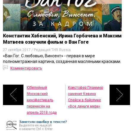
Константин Хабенский, Ирина Горбачева и Максим
Матвеев озвучили фильм о Ван Гоге
27 октября 2017 / Редакция THR Russia
«Ван Гог. С любовью, Винсент» - первая в мире
полнометражная картина, созданная масляными красками.
Комментировать
Юбилейный
Кристофер Пламмер
Московский
заменит Кевина
кинофестиваль
Спейси в байопике
перенесён на
«Все деньги мира»
апрель 2018 года