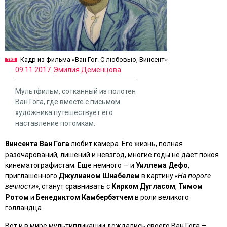
Кадр из фильма «Ван Гог. С любовью, Винсент»
09.11.2017
Эмилия Деменцова
Мультфильм, сотканный из полотен
Ван Гога, где вместе с письмом
художника путешествует его
наставление потомкам.
Винсента Ван Гога
любит камера. Его жизнь, полная
разочарований, лишений и невзгод, многие годы не дает покоя
кинематографистам. Еще немного — и
Уиллема Дефо
,
приглашенного
Джулианом Шнабелем
в картину
«На пороге
вечности»
, станут сравнивать с
Кирком Дугласом
,
Тимом
Ротом
и
Бенедиктом Камбербэтчем
в роли великого
голландца.
Вот и в мире мультипликации дождались своего Ван Гога —