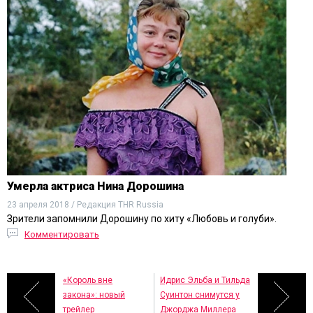
Умерла актриса Нина Дорошина
23 апреля 2018 / Редакция THR Russia
Зрители запомнили Дорошину по хиту «Любовь и голуби».
Комментировать
«Король вне
Идрис Эльба и Тильда
закона»: новый
Суинтон снимутся у
трейлер
Джорджа Миллера