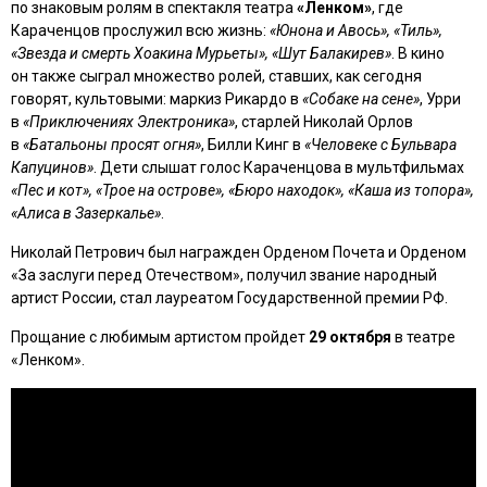
по знаковым ролям в спектакля театра
«Ленком»
, где
Караченцов прослужил всю жизнь:
«Юнона и Авось», «Тиль»,
«Звезда и смерть Хоакина Мурьеты», «Шут Балакирев»
. В кино
он также сыграл множество ролей, ставших, как сегодня
говорят, культовыми: маркиз Рикардо в
«Собаке на сене»
, Урри
в
«Приключениях Электроника»
, старлей Николай Орлов
в
«Батальоны просят огня»
, Билли Кинг в
«Человеке с Бульвара
Капуцинов»
. Дети слышат голос Караченцова в мультфильмах
«Пес и кот», «Трое на острове», «Бюро находок», «Каша из топора»,
«Алиса в Зазеркалье»
.
Николай Петрович был награжден Орденом Почета и Орденом
«За заслуги перед Отечеством», получил звание народный
артист России, стал лауреатом Государственной премии РФ.
Прощание с любимым артистом пройдет
29 октября
в театре
«Ленком».