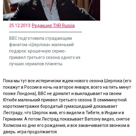
25.12.2013
Редакция THR Russia
BBC подготовила страдающим
фанатом «Шерлока» маленький
подарок: крошечную серию-
приквел третьего сезона одного из
лучших сериалов планеты.
Пока мы тут все истерически ждем нового сезона Шерлока (его
покажут в России в ночь на второе января, всего на пять минут
позже Лондона), BBC не дремлет и выкладывает на своем
Ютюбе маленький приквел третьего сезона. В семиминутной
короткометражке бородатый сумасшедший доказывает
Лестраду, что Шерлок жив, его видели в Тибете, в Индии и в
Германии. А потом Лестрад показывает Ватсону видео, снятое
Холмсом ко дню его рождения, и все заканчивается звонком в
дверь: игра продолжается.