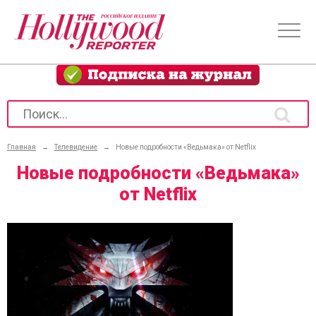
Главная
→
Телевидение
→
Новые подробности «Ведьмака» от Netflix
Новые подробности «Ведьмака»
от Netflix