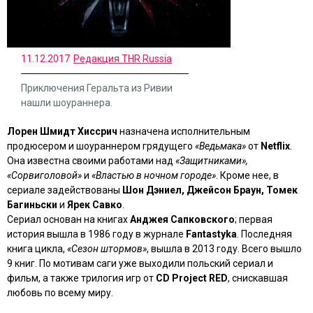
11.12.2017
Редакция THR Russia
Приключения Геральта из Ривии
нашли шоураннера.
Лорен Шмидт Хиссрич
назначена исполнительным
продюсером и шоураннером грядущего
«Ведьмака»
от
Netflix
.
Она известна своими работами над
«Защитниками»,
«Сорвиголовой»
и
«Властью в ночном городе»
. Кроме нее, в
сериале задействованы
Шон Дэниел, Джейсон Браун, Томек
Багиньски
и
Ярек Савко
.
Сериал основан на книгах
Анджея Сапковского
; первая
история вышла в 1986 году в журнале
Fantastyka
. Последняя
книга цикла,
«Сезон штормов»
, вышла в 2013 году. Всего вышло
9 книг. По мотивам саги уже выходили польский сериал и
фильм, а также трилогия игр от
CD Project RED
, снискавшая
любовь по всему миру.