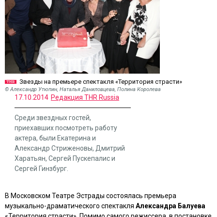
Звезды на премьере спектакля «Территория страсти»
© Александр Утюпин, Наталья Даниловцева, Полина Королева
17.10.2014
Редакция THR Russia
Среди звездных гостей,
приехавших посмотреть работу
актера, были Екатерина и
Александр Стриженовы, Дмитрий
Харатьян, Сергей Пускепалис и
Сергей Гинзбург.
В Московском Театре Эстрады состоялась премьера
музыкально-драматического спектакля
Александра Балуева
«Территория страсти»
. Помимо самого режиссера, в постановке