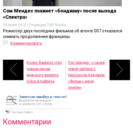
Сэм Мендес покинет «бондиану» после выхода
«Спектра»
20 июля 2015 / Редакция THR Russia
Режиссер двух последних фильмов об агенте 007 отказался
снимать продолжения франшизы.
Комментировать
Колин Фаррелл стал
Пол Шредер - о своей
новым лицом
новой картине с
мужского аромата
Николасом Кейджем:
Dolce & Gabbana
«Фильм у меня
отняли»
Комментарии