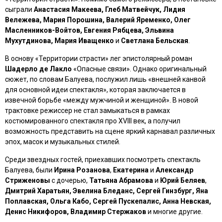
сыграли
Анастасия Макеева, Глеб Матвейчук, Лидия
Вележева, Мария Порошина, Валерий Яременко, Олег
Масленников-Войтов, Евгения Рябцева, Эльвина
Мухутдинова, Мария Иващенко
и
Светлана Бельская
.
В основу
«Территории страсти»
лег эпистолярный роман
Шадерло де Лакло
«Опасные связи»
. Однако оригинальный
сюжет, по словам Балуева, послужил лишь «внешней канвой
для основной идеи спектакля», которая заключается в
извечной борьбе «между мужчиной и женщиной». В новой
трактовке режиссер не стал замыкаться в рамках
костюмированного спектакля про XVIII век, а получил
возможность представить на сцене яркий карнавал различных
эпох, масок и музыкальных стилей.
Среди звездных гостей, приехавших посмотреть спектакль
Балуева, были
Ирина Розанова
,
Екатерина
и
Александр
Стриженовы
с дочерью,
Татьяна Абрамова
и
Юрий Беляев
,
Дмитрий Харатьян, Эвелина Бледанс, Сергей Гинзбург, Яна
Поплавская, Ольга Кабо, Сергей Пускепалис, Анна Невская,
Денис Никифоров, Владимир Стержаков
и многие другие.