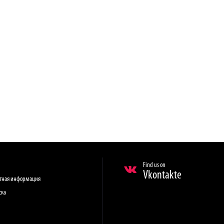
Find us on
Vkontakte
ктная информация
ска