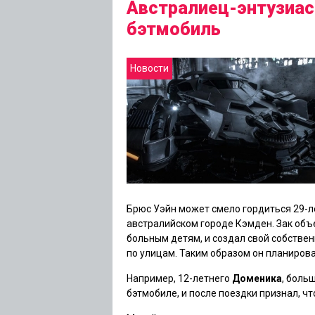
Австралиец-энтузиас
бэтмобиль
Новости
Брюс Уэйн может смело гордиться 29-
австралийском городе Кэмден. Зак об
больным детям, и создал свой собстве
по улицам. Таким образом он планиров
Например, 12-летнего
Доменика
, боль
бэтмобиле, и после поездки признал, чт