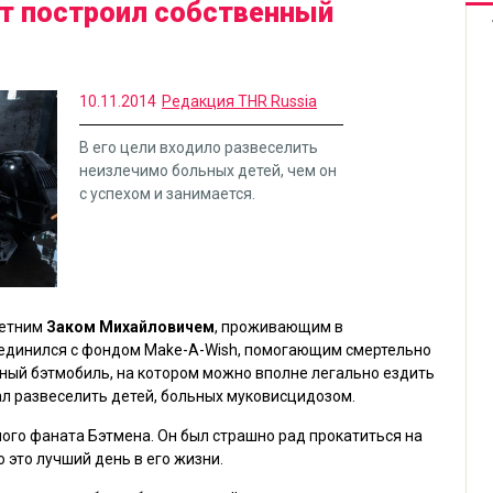
т построил собственный
10.11.2014
Редакция THR Russia
В его цели входило развеселить
неизлечимо больных детей, чем он
с успехом и занимается.
летним
Заком Михайловичем
, проживающим в
ъединился с фондом Make-A-Wish, помогающим смертельно
нный бэтмобиль, на котором можно вполне легально ездить
ал развеселить детей, больных муковисцидозом.
шого фаната Бэтмена. Он был страшно рад прокатиться на
о это лучший день в его жизни.