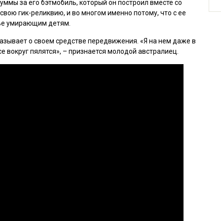
ммы за его бэтмобиль, который он построил вместе со
свою гик-реликвию, и во многом именно потому, что с ее
ье умирающим детям.
азывает о своем средстве передвижения. «Я на нем даже в
е вокруг пялятся», – признается молодой австралиец.