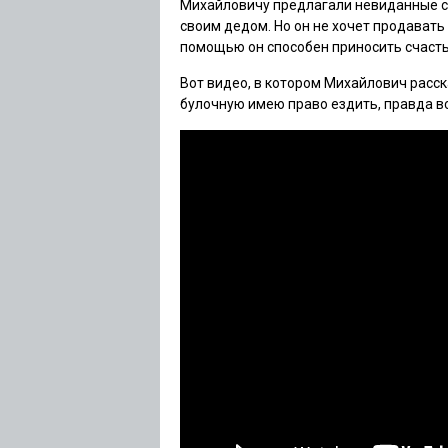
Михайловичу предлагали невиданные су
своим дедом. Но он не хочет продавать 
помощью он способен приносить счаст
Вот видео, в котором Михайлович расск
булочную имею право ездить, правда вс