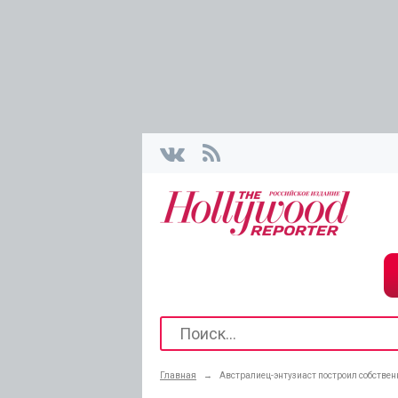
Главная
→
Австралиец-энтузиаст построил собстве