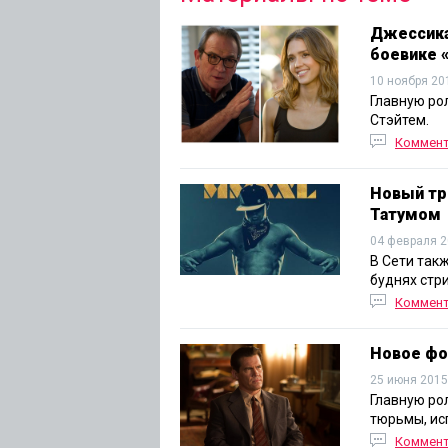
Джессика
боевике 
10 ноября 20
Главную ро
Стэйтем.
Коммен
Новый тр
Татумом
04 февраля 2
В Сети так
буднях стр
Коммен
Новое фо
25 июня 2015
Главную ро
тюрьмы, ис
Коммен