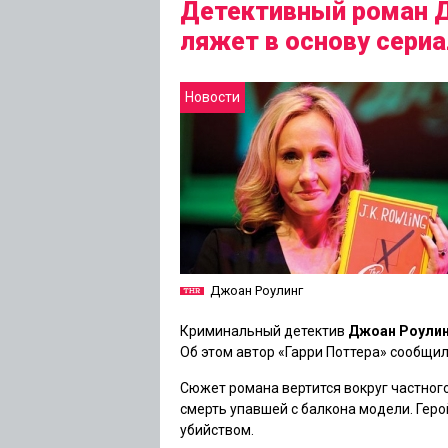
Детективный роман Д
ляжет в основу сери
Новости
Джоан Роулинг
Криминальный детектив
Джоан Роули
Об этом автор
«Гарри Поттера»
сообщила
Сюжет романа вертится вокруг частног
смерть упавшей с балкона модели. Геро
убийством.