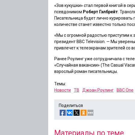
«Зов кукушки»
стал первой книгой в се
псевдонимом
Роберт Гэлбрейт
. Трансл
Писательница будет лично курировать 
количестве станет известно только пос
«Мы с огромной радостью приступим к 
президент ВВС Television. — Мы уверены
привлечет к телеэкранам зрителей со в
Ранее Роулинг уже сотрудничала с тел
«Случайная вакансии»
(The Casual Vaca
взрослый роман писательницы.
Темы:
Новости
ТВ
Джоан Роулинг
BBC One
Поделиться
Материалы по теме