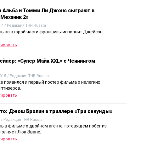
 Альба и Томми Ли Джонс сыграют в
«Механик 2»
14 / Редакция THR Russia
ль во второй части франшизы исполнит Джейсон
тировать
ейлер: «Супер Майк XXL» с Ченнингом
015 / Редакция THR Russia
же появился и первый постер фильма о нелегких
иптизеров.
тировать
то: Джош Бролин в триллере «Три секунды»
 / Редакция THR Russia
ль в фильме о двойном агенте, готовящем побег из
полняет Люк Эванс.
тировать