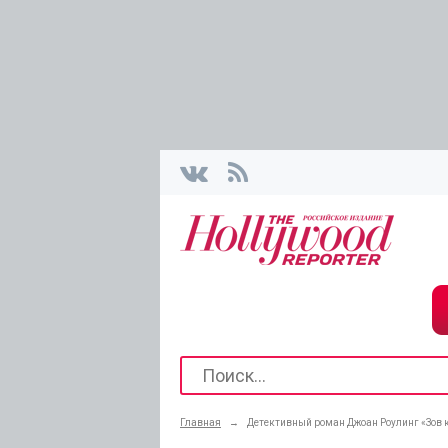
Главная
→
Детективный роман Джоан Роулинг «Зов 