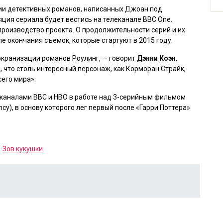
рии детективных романов, написанных Джоан под
яция сериала будет вестись на телеканале BBC One.
производство проекта. О продолжительности серий и их
ле окончания съемок, которые стартуют в 2015 году.
экранизации романов Роулинг, — говорит
Дэнни Коэн
,
, что столь интересный персонаж, как Корморан Страйк,
сего мира».
еканалами BBC и HBO в работе над 3-серийным фильмом
ncy), в основу которого лег первый после
«Гарри Поттера»
Зов кукушки