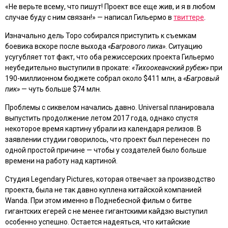
«Не верьте всему, что пишут! Проект все еще жив, и я в любом
случае буду с ним связан!» — написал Гильермо в
твиттере
.
Изначально дель Торо собирался приступить к съемкам
боевика вскоре после выхода
«Багрового пика»
. Ситуацию
усугубляет тот факт, что оба режиссерских проекта Гильермо
неубедительно выступили в прокате:
«Тихоокеанский рубеж»
при
190-миллионном бюджете собрал около $411 млн, а
«Багровый
пик»
— чуть больше $74 млн.
Проблемы с сиквелом начались давно. Universal планировала
выпустить продолжение летом 2017 года, однако спустя
некоторое время картину убрали из календаря релизов. В
заявлении студии говорилось, что проект был перенесен по
одной простой причине — чтобы у создателей было больше
времени на работу над картиной.
Студия Legendary Pictures, которая отвечает за производство
проекта, была не так давно куплена китайской компанией
Wanda. При этом именно в Поднебесной фильм о битве
гигантских егерей с не менее гигантскими кайдзю выступил
особенно успешно. Остается надеяться, что китайские