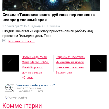
Сиквел «Тихоокеанского рубежа» перенесен на
неопределенный срок
17 сентября 2015 / Редакция THR Russia
Студии Universal и Legendary приостановили работу над
проектом Гильермо дель Торо.
Комментировать
Новый кадр: Уилл
Рецензия: Спектакль
Смит, Марго Робби,
«Минетти» на новой
Джай Кортни и
сцене театра имени
другие звезды
Вахтангова
«Отряда
самоубийц»
Комментарии