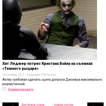
Хит Леджер потряс Кристана Бэйла на съемках
«Темного рыцаря»
24 октября 2017 / Редакция THR Russia
Актер требовал сделать сцену допроса Джокера максимально
реалистичной.
Комментировать
Для Итана Хоука
Новый постер: