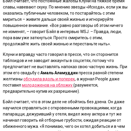
Бэйл считает, что постоянные жалобы Клуни на тяжкое бремя
славы, навевают скуку. По мнению звезды
«Исхода»
, если уж вы
оказались публичным человеком, то постарайтесь с этим
мириться – живите дальше своей жизнью и игнорируйте
повышенное внимание. «Все равно разговоры об этом ничего
не изменят, – говорит Бэйл в интервью WSJ. – Правда, люди,
пора вам уже заткнуться. Просто смиритесь с этим,
продолжайте жить своей жизнью и перестаньте ныть».
Клуни и вправду часто говорил в прессе, что он сторонится
таблоидов и не заводит аккаунты в соцсетях, потому что
предпочитает не выставлять напоказ свою частную жизнь. При
этом его свадьбу с
Амаль Аламуддин
пресса разной степени
желтизны
обсудила вдоль и поперек
, а журнал People даже
поставил
молодоженов на обложку
(разумеется,
предварительно купив их разрешение).
Бэйл считает, что в этом деле не обойтись без дзена. Он даже
научился справляться с откровенными провокациями, когда
папарацци, дежуривший у отеля, видел жену актера и тут же
начинал говорить ей отборные грубости, ожидая реакции от
обиженного мужа. «Я понимаю, чего он хотел добиться и в чем