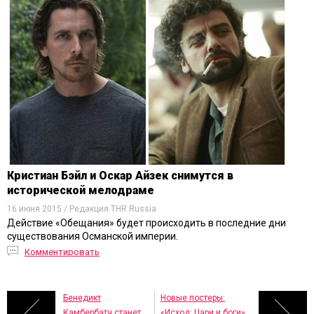
Кристиан Бэйл и Оскар Айзек cнимутся в
исторической мелодраме
16 июня 2015 / Редакция THR Russia
Действие «Обещания» будет происходить в последние дни
существования Османской империи.
Комментировать
Бенедикт
Новые постеры:
Камбербатч станет
«Исход: Цари и боги»