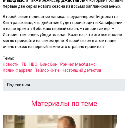
МакАдамс
, а также режиссер
Джастин Лин
, который поставит
первые две серии нового сезона из восьми запланированных.
Второй сезон полностью написал шоураннером Пиццолатто.
Китч рассказал, что действие будет происходит в Калифорнии
в наше время. «Я обожаю первый сезон, – говорит актер. –
История там очень убедительная. Кажется, что это все вполне
могло произойти на самом деле. Второй сезон в этом плане
очень похож на первый, и мне это страшно нравится».
Темы:
Новости
ТВ
HBO
Винс Вон
Рэйчел МакАдамс
Колин Фаррелл
Тейлор Китч
Настоящий детектив
Поделиться
Материалы по теме