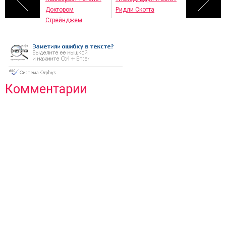
Доктором
Ридли Скотта
Стрейнджем
Комментарии