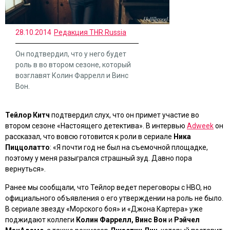
28.10.2014
Редакция THR Russia
Он подтвердил, что у него будет
роль в во втором сезоне, который
возглавят Колин Фаррелл и Винс
Вон.
Тейлор Китч
подтвердил слух, что он примет участие во
втором сезоне
«Настоящего детектива»
. В интервью
Adweek
он
рассказал, что вовсю готовится к роли в сериале
Ника
Пиццолатто
: «Я почти год не был на съемочной площадке,
поэтому у меня разыгрался страшный зуд. Давно пора
вернуться».
Ранее мы сообщали, что Тейлор ведет переговоры с HBO, но
официального объявления о его утверждении на роль не было.
В сериале звезду
«Морского боя»
и
«Джона Картера»
уже
поджидают коллеги
Колин Фаррелл, Винс Вон
и
Рэйчел