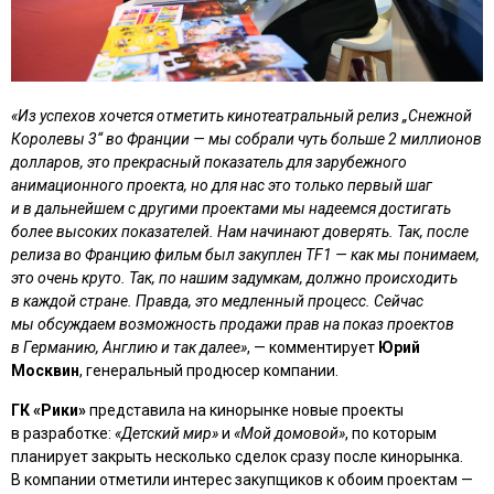
«Из успехов хочется отметить кинотеатральный релиз „Снежной
Королевы 3“ во Франции — мы собрали чуть больше 2 миллионов
долларов, это прекрасный показатель для зарубежного
анимационного проекта, но для нас это только первый шаг
и в дальнейшем с другими проектами мы надеемся достигать
более высоких показателей. Нам начинают доверять. Так, после
релиза во Францию фильм был закуплен TF1 — как мы понимаем,
это очень круто. Так, по нашим задумкам, должно происходить
в каждой стране. Правда, это медленный процесс. Сейчас
мы обсуждаем возможность продажи прав на показ проектов
в Германию, Англию и так далее»
, — комментирует
Юрий
Москвин
, генеральный продюсер компании.
ГК «Рики»
представила на кинорынке новые проекты
в разработке:
«Детский мир»
и
«Мой домовой»
, по которым
планирует закрыть несколько сделок сразу после кинорынка.
В компании отметили интерес закупщиков к обоим проектам —