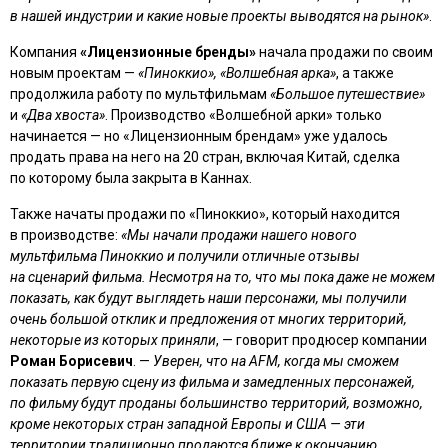
в нашей индустрии и какие новые проекты выводятся на рынок»
.
Компания
«Лицензионные бренды»
начала продажи по своим
новым проектам —
«Пиноккио», «Волшебная арка»
, а также
продолжила работу по мультфильмам
«Большое путешествие»
и
«Два хвоста»
. Производство «Волшебной арки» только
начинается — но «Лицензионным брендам» уже удалось
продать права на него на 20 стран, включая Китай, сделка
по которому была закрыта в Каннах.
Также начаты продажи по «Пиноккио», который находится
в производстве:
«Мы начали продажи нашего нового
мультфильма Пиноккио и получили отличные отзывы
на сценарий фильма. Несмотря на то, что мы пока даже не можем
показать, как будут выглядеть наши персонажи, мы получили
очень большой отклик и предложения от многих территорий,
некоторые из которых приняли
, — говорит продюсер компании
Роман Борисевич
. —
Уверен, что на AFM, когда мы сможем
показать первую сцену из фильма и замедленных персонажей,
по фильму будут проданы большинство территорий, возможно,
кроме некоторых стран западной Европы и США — эти
территории традиционно продаются ближе к окончанию