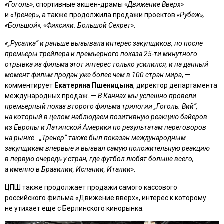
«Гоголь»
, спортивные экшен-драмы
«Движение Вверх»
и
«Тренер»
, а также продолжила продажи проектов
«Рубеж»,
«Большой», «Фиксики. Большой Секрет»
.
«„Русалка“ и раньше вызывала интерес закупщиков, но после
премьеры трейлера и премьерного показа 25-ти минутного
отрывка из фильма этот интерес только усилился, и на данный
момент фильм продан уже более чем в 100 стран мира
, —
комментирует
Екатерина Пшеницына
, директор департамента
международных продаж. —
В Каннах мы успешно провели
премьерный показ второго фильма трилогии „Гоголь. Вий“,
на который в целом наблюдаем позитивную реакцию байеров
из Европы и Латинской Америки по результатам переговоров
на рынке. „Тренер“ также был показан международным
закупщикам впервые и вызвал самую положительную реакцию
в первую очередь у стран, где футбол любят больше всего,
а именно в Бразилии, Испании, Италии»
.
ЦПШ также продолжает продажи самого кассового
российского фильма «Движение вверх», интерес к которому
не утихает еще с Берлинского кинорынка.