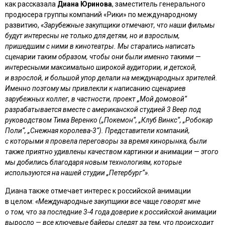
как рассказала
Диана Юринова
, заместитель генерального
продюсера группы компаний «Рики» по международному
развитию,
«Зарубежные закупщики отмечают, что наши фильмы
будут интересны не только для детям, но и взрослым,
пришедшим с ними в кинотеатры. Мы старались написать
сценарии таким образом, чтобы они были именно такими —
интересными максимально широкой аудитории, и детской,
и взрослой, и большой упор делали на международных зрителей.
Именно поэтому мы привлекли к написанию сценариев
зарубежных коллег, в частности, проект „Мой домовой“
разрабатывается вместе с американской студией 3 Beep под
руководством Тима Веренко („Покемон“, „Клуб Винкс“, „Робокар
Поли“, „Снежная королева-3“). Представители компаний,
с которыми я провела переговоры за время кинорынка, были
также приятно удивлены качеством картинки и анимации — этого
мы добились благодаря новым технологиям, которые
используются на нашей студии „Петербург“»
.
Диана также отмечает интерес к российской анимации
в целом:
«Международные закупщики все чаще говорят мне
о том, что за последние 3-4 года доверие к российской анимации
выросло — все ключевые байеры следят за тем, что происходит