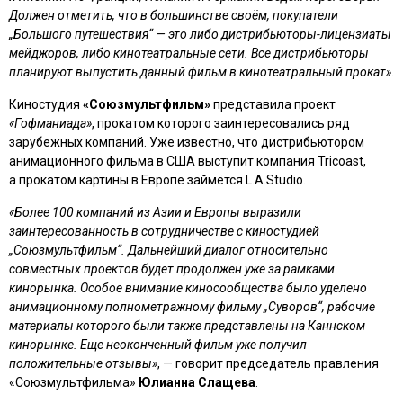
Должен отметить, что в большинстве своём, покупатели
„Большого путешествия“ — это либо дистрибьюторы-лицензиаты
мейджоров, либо кинотеатральные сети. Все дистрибьюторы
планируют выпустить данный фильм в кинотеатральный прокат»
.
Киностудия
«Союзмультфильм»
представила проект
«Гофманиада»
, прокатом которого заинтересовались ряд
зарубежных компаний. Уже известно, что дистрибьютором
анимационного фильма в США выступит компания Tricoast,
а прокатом картины в Европе займётся L.A.Studio.
«Более 100 компаний из Азии и Европы выразили
заинтересованность в сотрудничестве с киностудией
„Союзмультфильм“. Дальнейший диалог относительно
совместных проектов будет продолжен уже за рамками
кинорынка. Особое внимание киносообщества было уделено
анимационному полнометражному фильму „Суворов“, рабочие
материалы которого были также представлены на Каннском
кинорынке. Еще неоконченный фильм уже получил
положительные отзывы»
, — говорит председатель правления
«Союзмультфильма»
Юлианна Слащева
.