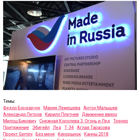
Темы:
Федор Бондарчук
Мария Лемешева
Антон Малышев
Александр Петров
Кирилл Плетнев
Движение вверх
Милош Бикович
Снежная Королева 3: Огонь и Лед
Тренер
Притяжение
Эбигейл
Лед
Т-34
Аглая Тарасова
Проект Gemini
Без меня
Кинорынок
Канны 2018