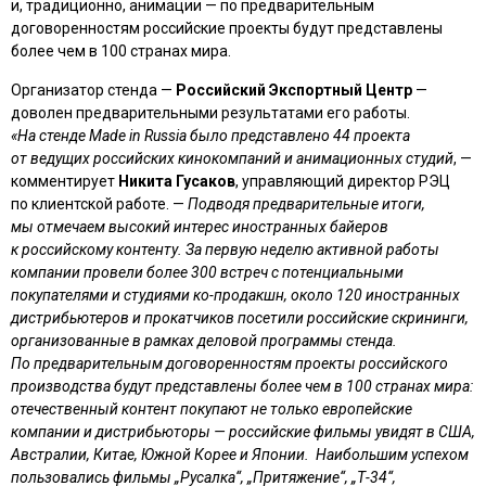
и, традиционно, анимации — по предварительным
договоренностям российские проекты будут представлены
более чем в 100 странах мира.
Организатор стенда —
Российский Экспортный Центр
—
доволен предварительными результатами его работы.
«На стенде Made in Russia было представлено 44 проекта
от ведущих российских кинокомпаний и анимационных студий
, —
комментирует
Никита Гусаков
, управляющий директор РЭЦ
по клиентской работе. —
Подводя предварительные итоги,
мы отмечаем высокий интерес иностранных байеров
к российскому контенту. За первую неделю активной работы
компании провели более 300 встреч с потенциальными
покупателями и студиями ко-продакшн, около 120 иностранных
дистрибьютеров и прокатчиков посетили российские скрининги,
организованные в рамках деловой программы стенда.
По предварительным договоренностям проекты российского
производства будут представлены более чем в 100 странах мира:
отечественный контент покупают не только европейские
компании и дистрибьюторы — российские фильмы увидят в США,
Австралии, Китае, Южной Корее и Японии. Наибольшим успехом
пользовались фильмы „Русалка“, „Притяжение“, „Т-34“,