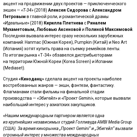
акцент на продвижении двух проектов — приключенческого
экшен —
«Т-34»
(2018)
Алексея Сидорова
с
Александром
Петровым
в главной роли, и романтической драмы
«Идеальные»
(2018)
Кирилла Плетнева
с
Риналем
Мухаметовым, Любовью Аксеновой
и
Полиной Максимовой
.
Последняя вызвала интерес сразу нескольких зарубежных
компаний: Hanmac (Южная Корея), Pumpkin (Китай) и Neo Art
(Испания) хотят купить права на съемку ремейков ленты.
По итогам рынка «Т-34» обзавелся дистрибьюторами
на территории Южной Кореи (Korea Screen) и Испании
(Mediaset).
Студия
«Киноданц»
сделала акцент на проекты наиболее
востребованных жанров — экшн, фэнтези, фантастику.
Флагманами стали фильмы на финальной стадии
производства —
«Эбигейл»
и
«Проект Gemini»
, которые вызвали
наибольший интерес у азиатских закупщиков.
«Нашим международным партнером является одна
из крупнейших независимых студий Голливуда AMBI Media Group
(США). За время кинорынка „Проект Gemini“ и „Эбигейл“ вызвали
огромный интерес у множества международных