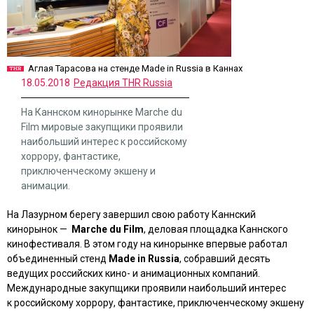
Аглая Тарасова на стенде Made in Russia в Каннах
18.05.2018
Редакция THR Russia
На Каннском кинорынке Marche du
Film мировые закупщики проявили
наибольший интерес к российскому
хоррору, фантастике,
приключенческому экшену и
анимации.
На Лазурном берегу завершил свою работу Каннский
кинорынок —
Marche du Film
, деловая площадка Каннского
кинофестиваля. В этом году на кинорынке впервые работал
объединенный стенд
Made in Russia
, собравший десять
ведущих российских кино- и анимационных компаний.
Международные закупщики проявили наибольший интерес
к российскому хоррору, фантастике, приключенческому экшену