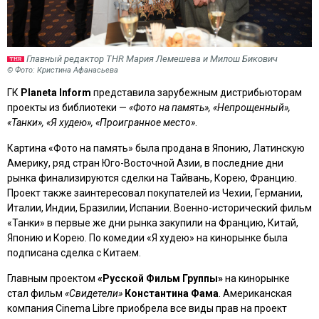
Главный редактор THR Мария Лемешева и Милош Бикович
© Фото: Кристина Афанасьева
ГК
Planeta Inform
представила зарубежным дистрибьюторам
проекты из библиотеки —
«Фото на память», «Непрощенный»,
«Танки», «Я худею», «Проигранное место»
.
Картина «Фото на память» была продана в Японию, Латинскую
Америку, ряд стран Юго-Восточной Азии, в последние дни
рынка финализируются сделки на Тайвань, Корею, Францию.
Проект также заинтересовал покупателей из Чехии, Германии,
Италии, Индии, Бразилии, Испании. Военно-исторический фильм
«Танки» в первые же дни рынка закупили на Францию, Китай,
Японию и Корею. По комедии «Я худею» на кинорынке была
подписана сделка с Китаем.
Главным проектом
«Русской Фильм Группы»
на кинорынке
стал фильм
«Свидетели»
Константина Фама
. Американская
компания Cinema Libre приобрела все виды прав на проект