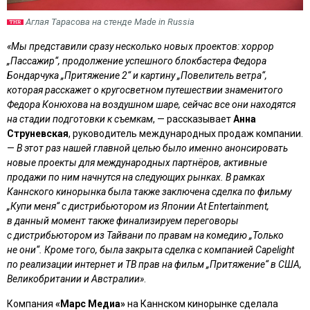
Аглая Тарасова на стенде Made in Russia
«Мы представили сразу несколько новых проектов: хоррор
„Пассажир“, продолжение успешного блокбастера Федора
Бондарчука „Притяжение 2“ и картину „Повелитель ветра“,
которая расскажет о кругосветном путешествии знаменитого
Федора Конюхова на воздушном шаре, сейчас все они находятся
на стадии подготовки к съемкам
, — рассказывает
Анна
Струневская
, руководитель международных продаж компании.
—
В этот раз нашей главной целью было именно анонсировать
новые проекты для международных партнёров, активные
продажи по ним начнутся на следующих рынках. В рамках
Каннского кинорынка была также заключена сделка по фильму
„Купи меня“ с дистрибьютором из Японии At Entertainment,
в данный момент также финализируем переговоры
с дистрибьютором из Тайвани по правам на комедию „Только
не они“. Кроме того, была закрыта сделка с компанией Capelight
по реализации интернет и ТВ прав на фильм „Притяжение“ в США,
Великобритании и Австралии»
.
Компания
«Марс Медиа»
на Каннском кинорынке сделала